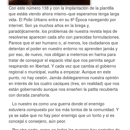
Con este número 138 y con la implantación de la plantilla
que estáis viendo ahora mismo–que esperamos tenga larga
vida- El Pollo Urbano entra en su 8ª Época navegando por
internet. Son ya muchos años en la brega y,
paradójicamente, los problemas de nuestra revista lejos de
resolverse aparecen cada año con parecidas formulaciones.
Parece que el ser humano o, al menos, los ciudadanos que
detentan el poder en nuestro entorno no aprenden jamás y
por eso, de nuevo, nos obligan a meternos en harina para
tratar de conseguir el espacio vital que nos permita seguir
respirando en libertad. Y cada vez que cambia el gobierno
regional o municipal, vuelta a empezar. Aunque en este
punto, no hay cesión. Jamás doblegaremos nuestra opinión
en interés de los cuatro caciques (tres, en realidad) que nos
están gobernando aunque nos enseñen la patita recubierta
con dorada zanahoria.
Lo nuestro es como una guerra donde el enemigo
estuviera compuesto por los más tontos de la comunidad. Y
ya se sabe que no hay peor enemigo que un tonto y si es
concejal o consejero, aún peor.
Por otra parte, como en todas las guerras hay periodos de