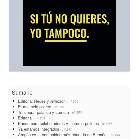
Sumario
Editoria: Redes y reflexión
- nº 254
El mal pelo pollero
- nº 253
Trinchera, palanca y corneta
- nº 252
Editorial
- nº 251
Bando para colaboradores y lectores polleros
- nº 249
Ya estamos integrados
- nº 245
Aragón es la comunidad más aburrida de España.
- nº 244