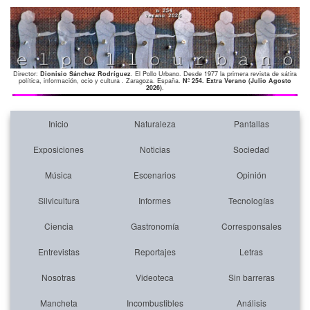
Director:
Dionisio Sánchez Rodríguez
. El Pollo Urbano. Desde 1977 la primera revista de sátira
política, información, ocio y cultura . Zaragoza. España.
Nº 254. Extra Verano (Julio Agosto
2026)
.
Inicio
Naturaleza
Pantallas
Exposiciones
Noticias
Sociedad
Música
Escenarios
Opinión
Silvicultura
Informes
Tecnologías
Ciencia
Gastronomía
Corresponsales
Entrevistas
Reportajes
Letras
Nosotras
Videoteca
Sin barreras
Mancheta
Incombustibles
Análisis