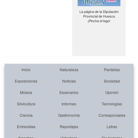
La página de la Diputación
Provincial de Huesca
¡Pincha el logo!
Inicio
Naturaleza
Pantallas
Exposiciones
Noticias
Sociedad
Música
Escenarios
Opinión
Silvicultura
Informes
Tecnologías
Ciencia
Gastronomía
Corresponsales
Entrevistas
Reportajes
Letras
Nosotras
Videoteca
Sin barreras