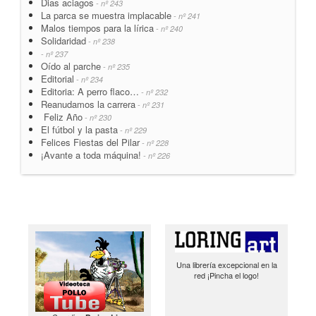
Dias aciagos
- nº 243
La parca se muestra implacable
- nº 241
Malos tiempos para la lírica
- nº 240
Solidaridad
- nº 238
- nº 237
Oído al parche
- nº 235
Editorial
- nº 234
Editoria: A perro flaco…
- nº 232
Reanudamos la carrera
- nº 231
Feliz Año
- nº 230
El fútbol y la pasta
- nº 229
Felices Fiestas del Pilar
- nº 228
¡Avante a toda máquina!
- nº 226
Una librería excepcional en la
red ¡Pincha el logo!