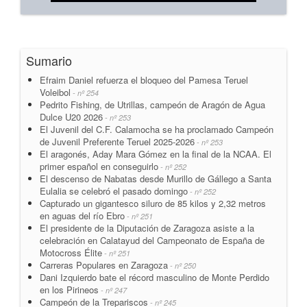
Sumario
Efraim Daniel refuerza el bloqueo del Pamesa Teruel
Voleibol
- nº 254
Pedrito Fishing, de Utrillas, campeón de Aragón de Agua
Dulce U20 2026
- nº 253
El Juvenil del C.F. Calamocha se ha proclamado Campeón
de Juvenil Preferente Teruel 2025-2026
- nº 253
El aragonés, Aday Mara Gómez en la final de la NCAA. El
primer español en conseguirlo
- nº 252
El descenso de Nabatas desde Murillo de Gállego a Santa
Eulalia se celebró el pasado domingo
- nº 252
Capturado un gigantesco siluro de 85 kilos y 2,32 metros
en aguas del río Ebro
- nº 251
El presidente de la Diputación de Zaragoza asiste a la
celebración en Calatayud del Campeonato de España de
Motocross Élite
- nº 251
Carreras Populares en Zaragoza
- nº 250
Dani Izquierdo bate el récord masculino de Monte Perdido
en los Pirineos
- nº 247
Campeón de la Trepariscos
- nº 245