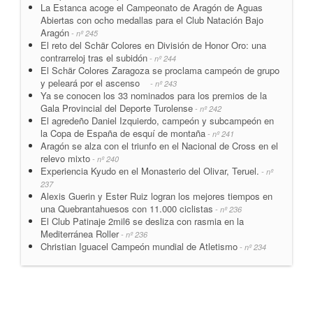
La Estanca acoge el Campeonato de Aragón de Aguas
Abiertas con ocho medallas para el Club Natación Bajo
Aragón
- nº 245
El reto del Schär Colores en División de Honor Oro: una
contrarreloj tras el subidón
- nº 244
El Schär Colores Zaragoza se proclama campeón de grupo
y peleará por el ascenso
- nº 243
Ya se conocen los 33 nominados para los premios de la
Gala Provincial del Deporte Turolense
- nº 242
El agredeño Daniel Izquierdo, campeón y subcampeón en
la Copa de España de esquí de montaña
- nº 241
Aragón se alza con el triunfo en el Nacional de Cross en el
relevo mixto
- nº 240
Experiencia Kyudo en el Monasterio del Olivar, Teruel.
- nº
237
Alexis Guerin y Ester Ruiz logran los mejores tiempos en
una Quebrantahuesos con 11.000 ciclistas
- nº 236
El Club Patinaje 2mil6 se desliza con rasmia en la
Mediterránea Roller
- nº 236
Christian Iguacel Campeón mundial de Atletismo
- nº 234