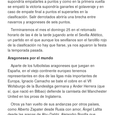
supondría empatarles a puntos y como en la primera vuelta
se empató la victoria supondría ganarles el golaveraje y en
caso de empate final a puntos el superarles en la
clasificación. Salir derrotados abriría una brecha entre
navarros y aragoneses de seis puntos.
Terminaremos el mes el domingo 25 en el retomado
horario de las 4 de la tarde jugando ante el Sevilla Atlético,
un partido en el que aunque los sevillanos son el farolillo rojo
de la clasificación no hay que fiarse, ya nos aguaron la fiesta
la temporada pasada.
Aragoneses por el mundo
Aparte de los futbolistas aragoneses que juegan en
España, en el viejo continente europeo tenemos
representantes en dos de las ligas más importantes de
Europa, Ignacio Camacho se bate el cobre en el Vfl
Wofsburgo de la Bundesliga germana y Ander Herrera (que
sí, que nació en Bilbao) defiende la camiseta del Manchester
United en los pross de Inglaterra.
Otros ya han vuelto de sus andanzas por otros países,
como Alberto Zapater desde Rusia con amor, Ángel Lafita
desde las arenas de Abu-Dahbi, Alejandro Bonilla que