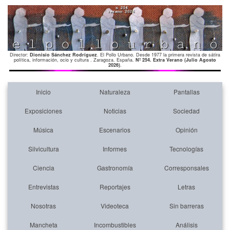
Director:
Dionisio Sánchez Rodríguez
. El Pollo Urbano. Desde 1977 la primera revista de sátira
política, información, ocio y cultura . Zaragoza. España.
Nº 254. Extra Verano (Julio Agosto
2026)
.
Inicio
Naturaleza
Pantallas
Exposiciones
Noticias
Sociedad
Música
Escenarios
Opinión
Silvicultura
Informes
Tecnologías
Ciencia
Gastronomía
Corresponsales
Entrevistas
Reportajes
Letras
Nosotras
Videoteca
Sin barreras
Mancheta
Incombustibles
Análisis