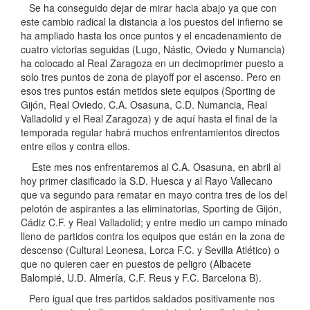
Se ha conseguido dejar de mirar hacia abajo ya que con
este cambio radical la distancia a los puestos del infierno se
ha ampliado hasta los once puntos y el encadenamiento de
cuatro victorias seguidas (Lugo, Nástic, Oviedo y Numancia)
ha colocado al Real Zaragoza en un decimoprimer puesto a
solo tres puntos de zona de playoff por el ascenso. Pero en
esos tres puntos están metidos siete equipos (Sporting de
Gijón, Real Oviedo, C.A. Osasuna, C.D. Numancia, Real
Valladolid y el Real Zaragoza) y de aquí hasta el final de la
temporada regular habrá muchos enfrentamientos directos
entre ellos y contra ellos.
Este mes nos enfrentaremos al C.A. Osasuna, en abril al
hoy primer clasificado la S.D. Huesca y al Rayo Vallecano
que va segundo para rematar en mayo contra tres de los del
pelotón de aspirantes a las eliminatorias, Sporting de Gijón,
Cádiz C.F. y Real Valladolid; y entre medio un campo minado
lleno de partidos contra los equipos que están en la zona de
descenso (Cultural Leonesa, Lorca F.C. y Sevilla Atlético) o
que no quieren caer en puestos de peligro (Albacete
Balompié, U.D. Almería, C.F. Reus y F.C. Barcelona B).
Pero igual que tres partidos saldados positivamente nos