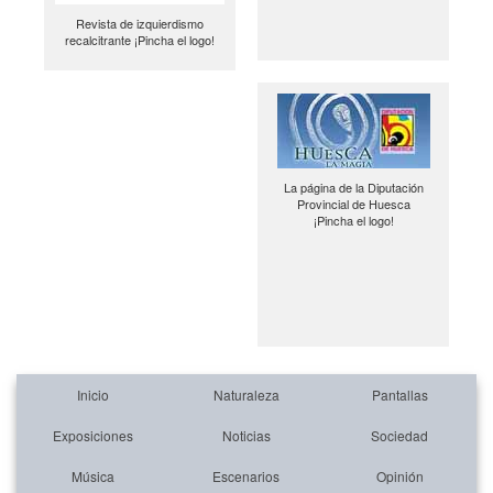
Revista de izquierdismo
recalcitrante ¡Pincha el logo!
La página de la Diputación
Provincial de Huesca
¡Pincha el logo!
Inicio
Naturaleza
Pantallas
Exposiciones
Noticias
Sociedad
Música
Escenarios
Opinión