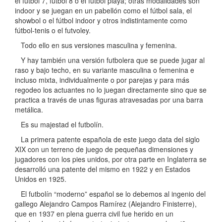
el fútbol 7, fútbol 8 o el fútbol playa; otras modalidades son
indoor y se juegan en un pabellón como el fútbol sala, el
showbol o el fútbol indoor y otros indistintamente como
fútbol-tenis o el futvoley.
Todo ello en sus versiones masculina y femenina.
Y hay también una versión futbolera que se puede jugar al
raso y bajo techo, en su variante masculina o femenina e
incluso mixta, individualmente o por parejas y para más
regodeo los actuantes no lo juegan directamente sino que se
practica a través de unas figuras atravesadas por una barra
metálica.
Es su majestad el futbolín.
La primera patente española de este juego data del siglo
XIX con un terreno de juego de pequeñas dimensiones y
jugadores con los pies unidos, por otra parte en Inglaterra se
desarrolló una patente del mismo en 1922 y en Estados
Unidos en 1925.
El futbolín “moderno” español se lo debemos al ingenio del
gallego Alejandro Campos Ramírez (Alejandro Finisterre),
que en 1937 en plena guerra civil fue herido en un