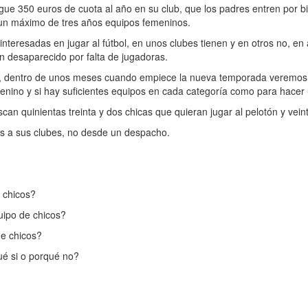
350 euros de cuota al año en su club, que los padres entren por bi
 un máximo de tres años equipos femeninos.
eresadas en jugar al fútbol, en unos clubes tienen y en otros no, en
n desaparecido por falta de jugadoras.
”, dentro de unos meses cuando empiece la nueva temporada veremos 
nino y si hay suficientes equipos en cada categoría como para hacer
n quinientas treinta y dos chicas que quieran jugar al pelotón y vein
as a sus clubes, no desde un despacho.
” chicos?
uipo de chicos?
de chicos?
ué si o porqué no?