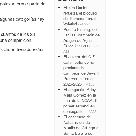
gotes a formar parte de
Efraim Daniel
refuerza el bloqueo
del Pamesa Teruel
 algunas categorías hay
Voleibol
- nº 254
Pedrito Fishing, de
cuantos de los 28
Utrillas, campeón de
 una competición.
Aragón de Agua
Dulce U20 2026
- nº
tiocho entrenadores/as.
253
El Juvenil del C.F.
Calamocha se ha
proclamado
Campeón de Juvenil
Preferente Teruel
2025-2026
- nº 253
El aragonés, Aday
Mara Gómez en la
final de la NCAA. El
primer español en
conseguirlo
- nº 252
El descenso de
Nabatas desde
Murillo de Gállego a
Santa Eulalia se