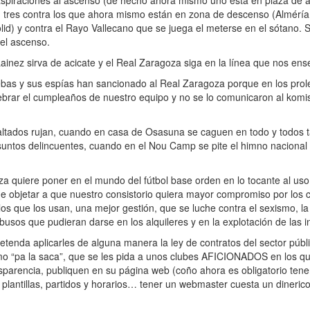
spiraciones al ascenso (de hecho ahora mismo uno está en plaza de a
), tres contra los que ahora mismo están en zona de descenso (Alméría
lid) y contra el Rayo Vallecano que se juega el meterse en el sótano. 
del ascenso.
nez sirva de acicate y el Real Zaragoza siga en la línea que nos ens
ebas y sus espías han sancionado al Real Zaragoza porque en los pro
lebrar el cumpleaños de nuestro equipo y no se lo comunicaron al komi
ados rujan, cuando en casa de Osasuna se caguen en todo y todos t
esuntos delincuentes, cuando en el Nou Camp se pite el himno naciona
quiere poner en el mundo del fútbol base orden en lo tocante al uso y
e objetar a que nuestro consistorio quiera mayor compromiso por los c
os que los usan, una mejor gestión, que se luche contra el sexismo, la
busos que pudieran darse en los alquileres y en la explotación de las i
nda aplicarles de alguna manera la ley de contratos del sector públic
zmo “pa la saca”, que se les pida a unos clubes AFICIONADOS en los qu
sparencia, publiquen en su página web (coño ahora es obligatorio tener
s plantillas, partidos y horarios… tener un webmaster cuesta un dineric