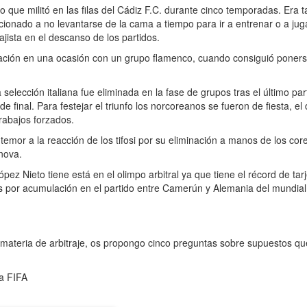
ue militó en las filas del Cádiz F.C. durante cinco temporadas. Era t
ionado a no levantarse de la cama a tiempo para ir a entrenar o a jug
ajista en el descanso de los partidos.
ción en una ocasión con un grupo flamenco, cuando consiguió ponerse 
elección italiana fue eliminada en la fase de grupos tras el último par
e final. Para festejar el triunfo los norcoreanos se fueron de fiesta, el
rabajos forzados.
emor a la reacción de los tifosi por su eliminación a manos de los co
nova.
pez Nieto tiene está en el olimpo arbitral ya que tiene el récord de ta
ojas por acumulación en el partido entre Camerún y Alemania del mundia
materia de arbitraje, os propongo cinco preguntas sobre supuestos qu
la FIFA