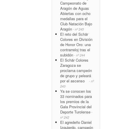
Campeonato de
Aragón de Aguas
Abiertas con ocho
medallas para el
Club Natación Bajo
Aragón
- nº 245
El reto del Schär
Colores en División
de Honor Oro: una
contrarreloj tras el
subidón
- nº 244
El Schär Colores
Zaragoza se
proclama campeón
de grupo y peleará
por el ascenso
- nº
243
Ya se conocen los
33 nominados para
los premios de la
Gala Provincial del
Deporte Turolense
-
nº 242
El agredeño Daniel
Izquierdo, campeón