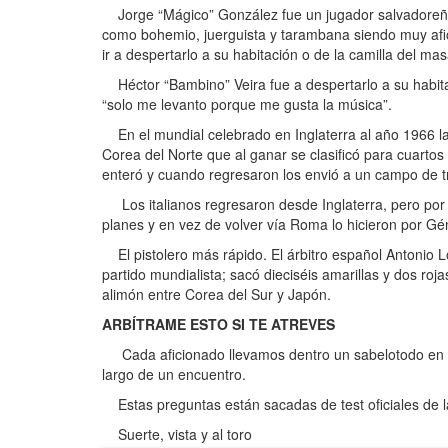
Jorge “Mágico” González fue un jugador salvadoreño q
como bohemio, juerguista y tarambana siendo muy afic
ir a despertarlo a su habitación o de la camilla del mas
Héctor “Bambino” Veira fue a despertarlo a su habita
“solo me levanto porque me gusta la música”.
En el mundial celebrado en Inglaterra al año 1966 la s
Corea del Norte que al ganar se clasificó para cuartos d
enteró y cuando regresaron los envió a un campo de t
Los italianos regresaron desde Inglaterra, pero por t
planes y en vez de volver vía Roma lo hicieron por Gé
El pistolero más rápido. El árbitro español Antonio Ló
partido mundialista; sacó dieciséis amarillas y dos r
alimón entre Corea del Sur y Japón.
ARBÍTRAME ESTO SI TE ATREVES
Cada aficionado llevamos dentro un sabelotodo en 
largo de un encuentro.
Estas preguntas están sacadas de test oficiales de 
Suerte, vista y al toro