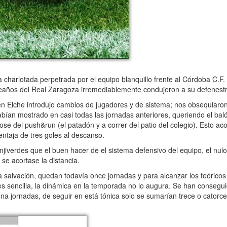
harlotada perpetrada por el equipo blanquillo frente al Córdoba C.F. y e
umpleaños del Real Zaragoza irremediablemente condujeron a su defenest
 en Elche introdujo cambios de jugadores y de sistema; nos obsequiaro
habían mostrado en casi todas las jornadas anteriores, queriendo el ba
ose del push&run (el patadón y a correr del patio del colegio). Esto 
ventaja de tres goles al descanso.
iverdes que el buen hacer de el sistema defensivo del equipo, el nulo 
se acortase la distancia.
salvación, quedan todavía once jornadas y para alcanzar los teóricos
s sencilla, la dinámica en la temporada no lo augura. Se han consegui
una jornadas, de seguir en está tónica solo se sumarían trece o catorc