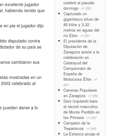
celebró el pasado
an excelente jugador
domingo
- nº 252
ar, habiendo tenido que
Capturado un
gigantesco siluro de
85 kilos y 2,32
en pie el jugador dijo
metros en aguas del
río Ebro
- nº 251
tido disputado contra
El presidente de la
Diputación de
 dictador de su país se
Zaragoza asiste a la
celebración en
reanos cambiaron sus
Calatayud del
Campeonato de
España de
rjetas mostradas en un
Motocross Élite
- nº
l 2002 celebrado al
251
Carreras Populares
en Zaragoza
- nº 250
Dani Izquierdo bate
el récord masculino
e pueden darse a lo
de Monte Perdido en
los Pirineos
- nº 247
Campeón de la
Trepariscos
- nº 245
La Estanca acoge el