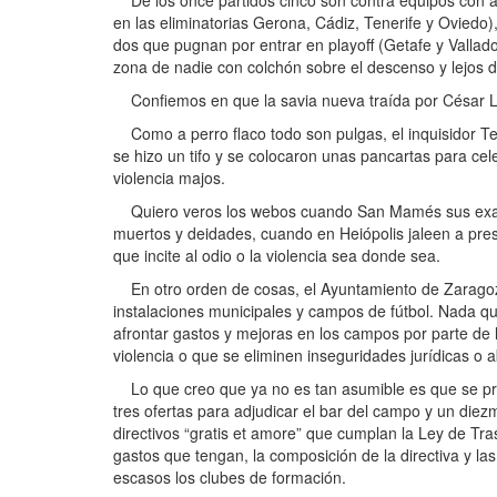
De los once partidos cinco son contra equipos con a
en las eliminatorias Gerona, Cádiz, Tenerife y Oviedo
dos que pugnan por entrar en playoff (Getafe y Vallado
zona de nadie con colchón sobre el descenso y lejos 
Confiemos en que la savia nueva traída por César Lai
Como a perro flaco todo son pulgas, el inquisidor T
se hizo un tifo y se colocaron unas pancartas para ce
violencia majos.
Quiero veros los webos cuando San Mamés sus exalt
muertos y deidades, cuando en Heiópolis jaleen a pr
que incite al odio o la violencia sea donde sea.
En otro orden de cosas, el Ayuntamiento de Zaragoza 
instalaciones municipales y campos de fútbol. Nada qu
afrontar gastos y mejoras en los campos por parte de l
violencia o que se eliminen inseguridades jurídicas o a
Lo que creo que ya no es tan asumible es que se prete
tres ofertas para adjudicar el bar del campo y un die
directivos “gratis et amore” que cumplan la Ley de Tra
gastos que tengan, la composición de la directiva y la
escasos los clubes de formación.