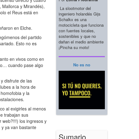
scenso directo y cuatro
, Mallorca y Mirandés),
La slootmotor del
Solo el Reus está en
ingeniero holandés Gijs
Schalkx es una
motocicleta que funciona
eñaron en Elche.
con fuentes locales,
sostenibles y que no
legómenos del partido
dañan el medio ambiente
sariado. Esto no es
¡Pincha su moto!
anto en vivos como en
No es no
l o… cuando pase algo
 disfrute de las
lubes a la hora de
 homofobia y la
nstalaciones.
o al exigirles al menos
e trabajan sus
 web?!!!) los ingresos y
o y ya van bastante
Sumario