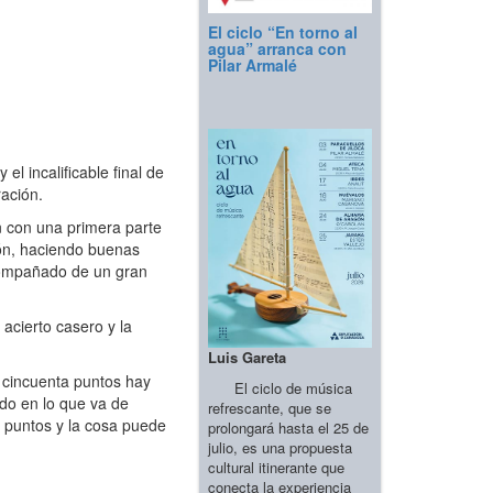
El ciclo “En torno al
agua” arranca con
Pilar Armalé
l incalificable final de
ración.
n con una primera parte
lón, haciendo buenas
acompañado de un gran
acierto casero y la
Luis Gareta
 cincuenta puntos hay
El ciclo de música
do en lo que va de
refrescante, que se
e puntos y la cosa puede
prolongará hasta el 25 de
julio, es una propuesta
cultural itinerante que
conecta la experiencia