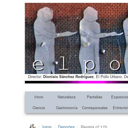
Director:
Dionisio Sánchez Rodríguez
. El Pollo Urbano. D
Inicio
Naturaleza
Pantallas
Exposicio
Ciencia
Gastronomía
Corresponsales
Entrevis
Inicio
Deportes
Revista nº 170