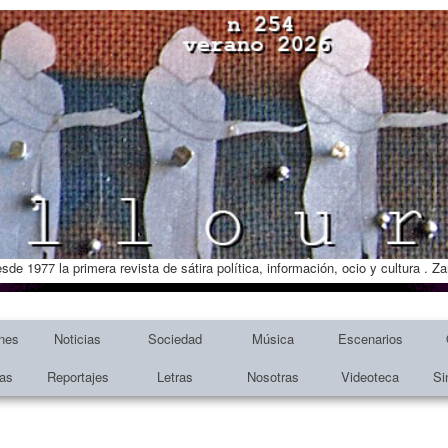
esde 1977 la primera revista de sátira política, información, ocio y cultura . 
nes
Noticias
Sociedad
Música
Escenarios
tas
Reportajes
Letras
Nosotras
Videoteca
Si