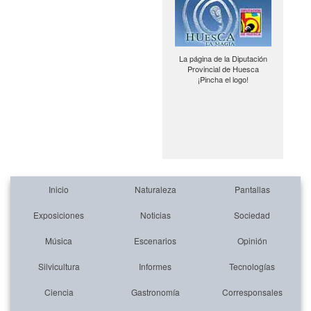
La página de la Diputación
Provincial de Huesca
¡Pincha el logo!
Inicio
Naturaleza
Pantallas
Exposiciones
Noticias
Sociedad
Música
Escenarios
Opinión
Silvicultura
Informes
Tecnologías
Ciencia
Gastronomía
Corresponsales