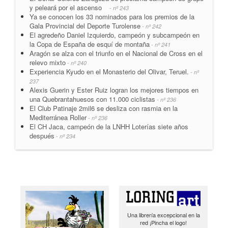
y peleará por el ascenso
- nº 243
Ya se conocen los 33 nominados para los premios de la
Gala Provincial del Deporte Turolense
- nº 242
El agredeño Daniel Izquierdo, campeón y subcampeón en
la Copa de España de esquí de montaña
- nº 241
Aragón se alza con el triunfo en el Nacional de Cross en el
relevo mixto
- nº 240
Experiencia Kyudo en el Monasterio del Olivar, Teruel.
- nº
237
Alexis Guerin y Ester Ruiz logran los mejores tiempos en
una Quebrantahuesos con 11.000 ciclistas
- nº 236
El Club Patinaje 2mil6 se desliza con rasmia en la
Mediterránea Roller
- nº 236
El CH Jaca, campeón de la LNHH Loterías siete años
después
- nº 234
Una librería excepcional en la
red ¡Pincha el logo!