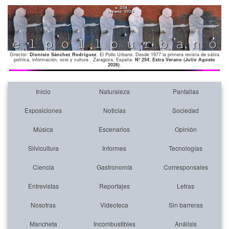
Director:
Dionisio Sánchez Rodríguez
. El Pollo Urbano. Desde 1977 la primera revista de sátira
política, información, ocio y cultura . Zaragoza. España.
Nº 254. Extra Verano (Julio Agosto
2026)
.
Inicio
Naturaleza
Pantallas
Exposiciones
Noticias
Sociedad
Música
Escenarios
Opinión
Silvicultura
Informes
Tecnologías
Ciencia
Gastronomía
Corresponsales
Entrevistas
Reportajes
Letras
Nosotras
Videoteca
Sin barreras
Mancheta
Incombustibles
Análisis