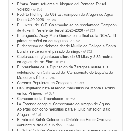
Efraim Daniel refuerza el bloqueo del Pamesa Teruel
Voleibol
- nº 254
Pedrito Fishing, de Utrillas, campeón de Aragón de Agua
Dulce U20 2026
- nº 253
El Juvenil del C.F. Calamocha se ha proclamado Campeón
de Juvenil Preferente Teruel 2025-2026
- nº 253
El aragonés, Aday Mara Gómez en la final de la NCAA. El
primer español en conseguirlo
- nº 252
El descenso de Nabatas desde Murillo de Gállego a Santa
Eulalia se celebró el pasado domingo
- nº 252
Capturado un gigantesco siluro de 85 kilos y 2,32 metros
en aguas del río Ebro
- nº 251
El presidente de la Diputación de Zaragoza asiste a la
celebración en Calatayud del Campeonato de España de
Motocross Élite
- nº 251
Carreras Populares en Zaragoza
- nº 250
Dani Izquierdo bate el récord masculino de Monte Perdido
en los Pirineos
- nº 247
Campeón de la Trepariscos
- nº 245
La Estanca acoge el Campeonato de Aragón de Aguas
Abiertas con ocho medallas para el Club Natación Bajo
Aragón
- nº 245
El reto del Schär Colores en División de Honor Oro: una
contrarreloj tras el subidón
- nº 244
El Schär Colores Zaragoza se proclama campeón de grupo