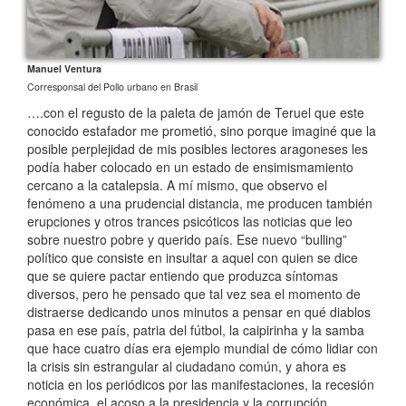
Manuel Ventura
Corresponsal del Pollo urbano en Brasil
….con el regusto de la paleta de jamón de Teruel que este
conocido estafador me prometió, sino porque imaginé que la
posible perplejidad de mis posibles lectores aragoneses les
podía haber colocado en un estado de ensimismamiento
cercano a la catalepsia. A mí mismo, que observo el
fenómeno a una prudencial distancia, me producen también
erupciones y otros trances psicóticos las noticias que leo
sobre nuestro pobre y querido país. Ese nuevo “bulling”
político que consiste en insultar a aquel con quien se dice
que se quiere pactar entiendo que produzca síntomas
diversos, pero he pensado que tal vez sea el momento de
distraerse dedicando unos minutos a pensar en qué diablos
pasa en ese país, patria del fútbol, la caipirinha y la samba
que hace cuatro días era ejemplo mundial de cómo lidiar con
la crisis sin estrangular al ciudadano común, y ahora es
noticia en los periódicos por las manifestaciones, la recesión
económica, el acoso a la presidencia y la corrupción.