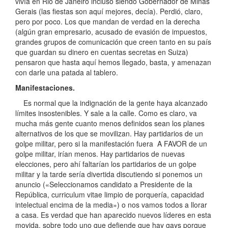
vivía en Rio de Janeiro incluso siendo Gobernador de Minas
Gerais (las fiestas son aquí mejores, decía). Perdió, claro,
pero por poco. Los que mandan de verdad en la derecha
(algún gran empresario, acusado de evasión de impuestos,
grandes grupos de comunicación que creen tanto en su país
que guardan su dinero en cuentas secretas en Suiza)
pensaron que hasta aquí hemos llegado, basta, y amenazan
con darle una patada al tablero.
Manifestaciones.
Es normal que la indignación de la gente haya alcanzado
límites insostenibles. Y sale a la calle. Como es claro, va
mucha más gente cuanto menos definidos sean los planes
alternativos de los que se movilizan. Hay partidarios de un
golpe militar, pero si la manifestación fuera A FAVOR de un
golpe militar, irían menos. Hay partidarios de nuevas
elecciones, pero ahí faltarían los partidarios de un golpe
militar y la tarde sería divertida discutiendo si ponemos un
anuncio («Seleccionamos candidato a Presidente de la
República, curriculum vitae limpio de porquería, capacidad
intelectual encima de la media») o nos vamos todos a llorar
a casa. Es verdad que han aparecido nuevos líderes en esta
movida, sobre todo uno que defiende que hay gays porque