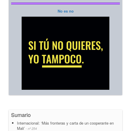
No es no
Sumario
Internacional: ‘Más fronteras y carta de un cooperante en
Mali’
- nº 254