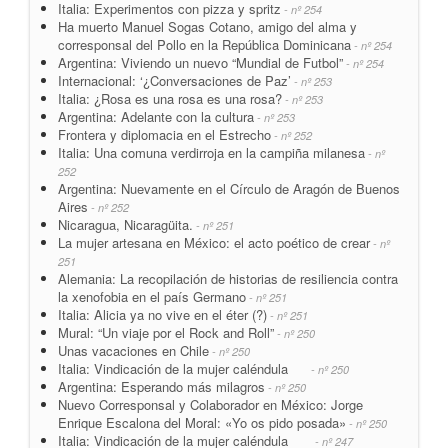
Italia: Experimentos con pizza y spritz
- nº 254
Ha muerto Manuel Sogas Cotano, amigo del alma y
corresponsal del Pollo en la República Dominicana
- nº 254
Argentina: Viviendo un nuevo “Mundial de Futbol”
- nº 254
Internacional: ‘¿Conversaciones de Paz’
- nº 253
Italia: ¿Rosa es una rosa es una rosa?
- nº 253
Argentina: Adelante con la cultura
- nº 253
Frontera y diplomacia en el Estrecho
- nº 252
Italia: Una comuna verdirroja en la campiña milanesa
- nº
252
Argentina: Nuevamente en el Círculo de Aragón de Buenos
Aires
- nº 252
Nicaragua, Nicaragüita.
- nº 251
La mujer artesana en México: el acto poético de crear
- nº
251
Alemania: La recopilación de historias de resiliencia contra
la xenofobia en el país Germano
- nº 251
Italia: Alicia ya no vive en el éter (?)
- nº 251
Mural: “Un viaje por el Rock and Roll”
- nº 250
Unas vacaciones en Chile
- nº 250
Italia: Vindicación de la mujer caléndula
- nº 250
Argentina: Esperando más milagros
- nº 250
Nuevo Corresponsal y Colaborador en México: Jorge
Enrique Escalona del Moral: «Yo os pido posada»
- nº 250
Italia: Vindicación de la mujer caléndula
- nº 247