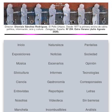
Director:
Dionisio Sánchez Rodríguez
. El Pollo Urbano. Desde 1977 la primera revista de sátira
política, información, ocio y cultura . Zaragoza. España.
Nº 254. Extra Verano (Julio Agosto
2026)
.
Inicio
Naturaleza
Pantallas
Exposiciones
Noticias
Sociedad
Música
Escenarios
Opinión
Silvicultura
Informes
Tecnologías
Ciencia
Gastronomía
Corresponsales
Entrevistas
Reportajes
Letras
Nosotras
Videoteca
Sin barreras
Mancheta
Incombustibles
Análisis