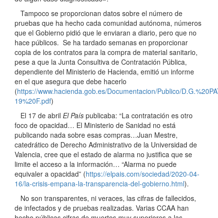
Tampoco se proporcionan datos sobre el número de
pruebas que ha hecho cada comunidad autónoma, números
que el Gobierno pidió que le enviaran a diario, pero que no
hace públicos. Se ha tardado semanas en proporcionar
copia de los contratos para la compra de material sanitario,
pese a que la Junta Consultiva de Contratación Pública,
dependiente del Ministerio de Hacienda, emitió un informe
en el que asegura que debe hacerlo
(
https://www.hacienda.gob.es/Documentacion/Publico/D.G.
19%20F.pdf
)
El 17 de abril
El País
publicaba: “La contratación es otro
foco de opacidad… El Ministerio de Sanidad no está
publicando nada sobre esas compras…Juan Mestre,
catedrático de Derecho Administrativo de la Universidad de
Valencia, cree que el estado de alarma no justifica que se
limite el acceso a la información… “Alarma no puede
equivaler a opacidad” (
https://elpais.com/sociedad/2020-04-
16/la-crisis-empana-la-transparencia-del-gobierno.html
).
No son transparentes, ni veraces, las cifras de fallecidos,
de infectados y de pruebas realizadas. Varias CCAA han
hecho públicas cifras de muertos muy superiores a las