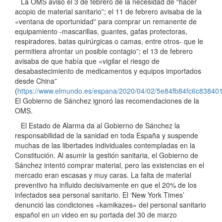
La OMS avisó el 3 de febrero de la necesidad de “hacer
acopio de material sanitario”; el 11 de febrero avisaba de la
«ventana de oportunidad” para comprar un remanente de
equipamiento -mascarillas, guantes, gafas protectoras,
respiradores, batas quirúrgicas o camas, entre otros- que le
permitiera afrontar un posible contagio”; el 13 de febrero
avisaba de que había que «vigilar el riesgo de
desabastecimiento de medicamentos y equipos importados
desde China”
(
https://www.elmundo.es/espana/2020/04/02/5e84fb84fc6c838401
El Gobierno de Sánchez ignoró las recomendaciones de la
OMS.
El Estado de Alarma da al Gobierno de Sánchez la
responsabilidad de la sanidad en toda España y suspende
muchas de las libertades individuales contempladas en la
Constitución. Al asumir la gestión sanitaria, el Gobierno de
Sánchez intentó comprar material, pero las existencias en el
mercado eran escasas y muy caras. La falta de material
preventivo ha influido decisivamente en que el 20% de los
infectados sea personal sanitario. El ‘New York Times’
denunció las condiciones «kamikazes» del personal sanitario
español en un video en su portada del 30 de marzo