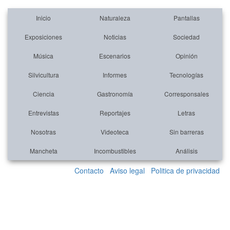
Inicio
Naturaleza
Pantallas
Exposiciones
Noticias
Sociedad
Música
Escenarios
Opinión
Silvicultura
Informes
Tecnologías
Ciencia
Gastronomía
Corresponsales
Entrevistas
Reportajes
Letras
Nosotras
Videoteca
Sin barreras
Mancheta
Incombustibles
Análisis
Contacto
Aviso legal
Politica de privacidad