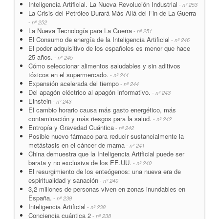
Inteligencia Artificial. La Nueva Revolución Industrial
- nº 253
La Crisis del Petróleo Durará Más Allá del Fin de La Guerra
- nº 252
La Nueva Tecnología para La Guerra
- nº 251
El Consumo de energía de la Inteligencia Artificial
- nº 246
El poder adquisitivo de los españoles es menor que hace
25 años.
- nº 245
Cómo seleccionar alimentos saludables y sin aditivos
tóxicos en el supermercado.
- nº 244
Expansión acelerada del tiempo
- nº 244
Del apagón eléctrico al apagón informativo.
- nº 243
Einstein
- nº 243
El cambio horario causa más gasto energético, más
contaminación y más riesgos para la salud.
- nº 242
Entropía y Gravedad Cuántica
- nº 242
Posible nuevo fármaco para reducir sustancialmente la
metástasis en el cáncer de mama
- nº 241
China demuestra que la Inteligencia Artificial puede ser
barata y no exclusiva de los EE.UU.
- nº 240
El resurgimiento de los enteógenos: una nueva era de
espiritualidad y sanación
- nº 240
3,2 millones de personas viven en zonas inundables en
España.
- nº 239
Inteligencia Artificial
- nº 238
Conciencia cuántica 2
- nº 238