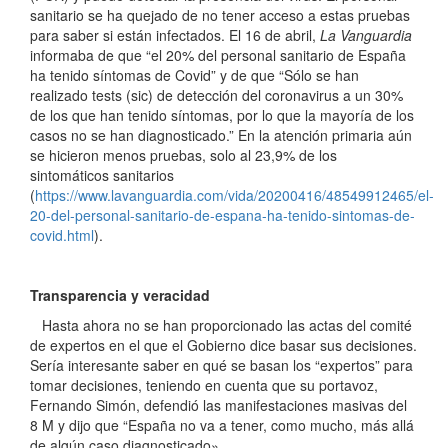
sanitario se ha quejado de no tener acceso a estas pruebas
para saber si están infectados. El 16 de abril,
La Vanguardia
informaba de que “el 20% del personal sanitario de España
ha tenido síntomas de Covid” y de que “Sólo se han
realizado tests (sic) de detección del coronavirus a un 30%
de los que han tenido síntomas, por lo que la mayoría de los
casos no se han diagnosticado.” En la atención primaria aún
se hicieron menos pruebas, solo al 23,9% de los
sintomáticos sanitarios
(
https://www.lavanguardia.com/vida/20200416/48549912465/el-
20-del-personal-sanitario-de-espana-ha-tenido-sintomas-de-
covid.html
).
Transparencia y veracidad
Hasta ahora no se han proporcionado las actas del comité
de expertos en el que el Gobierno dice basar sus decisiones.
Sería interesante saber en qué se basan los “expertos” para
tomar decisiones, teniendo en cuenta que su portavoz,
Fernando Simón, defendió las manifestaciones masivas del
8 M y dijo que “España no va a tener, como mucho, más allá
de algún caso diagnosticado».