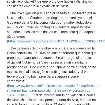
su cierre oficial, el 1 de enero”, lo que hubiera disminuido
considerablemente la expansión del virus.
Una investigación publicada el pasado 13 de marzo por la
Universidad de Southampton (Inglaterra) concluye que el
Gobierno de la China comunista podría haber reducido en
un 86% el número de contagios si hubiera impuesto dos
semanas antes las medidas de confinamiento que adoptó el
22 de enero
(
https://www.medrxiv.org/content/10.1101/2020.03.03.20029843v
Desde finales de diciembre era pública la epidemia en la
China comunista. La OMS advirtió en febrero que había que
prepararse para una pandemia. Sin embargo, el portavoz
oficial del Gobierno de Sánchez para la crisis sanitaria
pregonaba el 31 de enero que “España no va a tener, como
mucho, más allá de algún caso diagnosticado”, y el 9 de
febrero que “no hay razón para alarmarse con el
coronavirus”
(
https://www.heraldo.es/noticias/sociedad/2020/02/09/fernando-
simon-no-hay-razon-para-alarmarse-con-el-coronavirus-
1357827.html
). El 13 de febrero, murió en Valencia a causa
del virus chino la primera persona fuera de Asia, aunque no
se le hicieron pruebas hasta el 27 de febrero y no se hizo