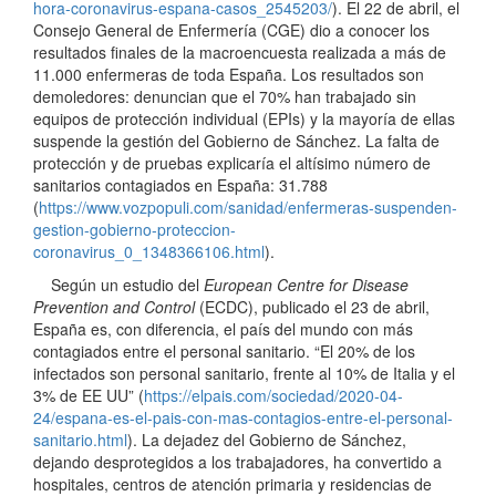
hora-coronavirus-espana-casos_2545203/
). El 22 de abril, el
Consejo General de Enfermería (CGE) dio a conocer los
resultados finales de la macroencuesta realizada a más de
11.000 enfermeras de toda España. Los resultados son
demoledores: denuncian que el 70% han trabajado sin
equipos de protección individual (EPIs) y la mayoría de ellas
suspende la gestión del Gobierno de Sánchez. La falta de
protección y de pruebas explicaría el altísimo número de
sanitarios contagiados en España: 31.788
(
https://www.vozpopuli.com/sanidad/enfermeras-suspenden-
gestion-gobierno-proteccion-
coronavirus_0_1348366106.html
).
Según un estudio del
European Centre for Disease
Prevention and Control
(ECDC), publicado el 23 de abril,
España es, con diferencia, el país del mundo con más
contagiados entre el personal sanitario. “El 20% de los
infectados son personal sanitario, frente al 10% de Italia y el
3% de EE UU” (
https://elpais.com/sociedad/2020-04-
24/espana-es-el-pais-con-mas-contagios-entre-el-personal-
sanitario.html
). La dejadez del Gobierno de Sánchez,
dejando desprotegidos a los trabajadores, ha convertido a
hospitales, centros de atención primaria y residencias de