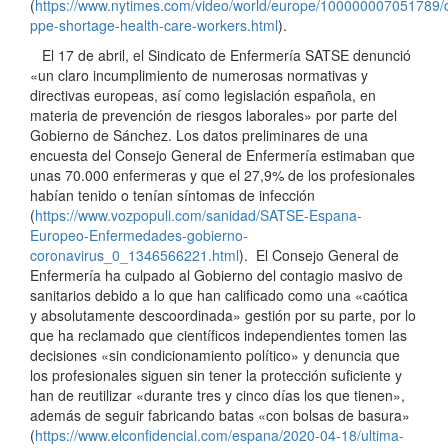
(
https://www.nytimes.com/video/world/europe/100000007051789/c
ppe-shortage-health-care-workers.html
).
El 17 de abril, el Sindicato de Enfermería SATSE denunció
«un claro incumplimiento de numerosas normativas y
directivas europeas, así como legislación española, en
materia de prevención de riesgos laborales» por parte del
Gobierno de Sánchez. Los datos preliminares de una
encuesta del Consejo General de Enfermería estimaban que
unas 70.000 enfermeras y que el 27,9% de los profesionales
habían tenido o tenían síntomas de infección
(
https://www.vozpopuli.com/sanidad/SATSE-Espana-
Europeo-Enfermedades-gobierno-
coronavirus_0_1346566221.html
). El Consejo General de
Enfermería ha culpado al Gobierno del contagio masivo de
sanitarios debido a lo que han calificado como una «caótica
y absolutamente descoordinada» gestión por su parte, por lo
que ha reclamado que científicos independientes tomen las
decisiones «sin condicionamiento político» y denuncia que
los profesionales siguen sin tener la protección suficiente y
han de reutilizar «durante tres y cinco días los que tienen»,
además de seguir fabricando batas «con bolsas de basura»
(
https://www.elconfidencial.com/espana/2020-04-18/ultima-