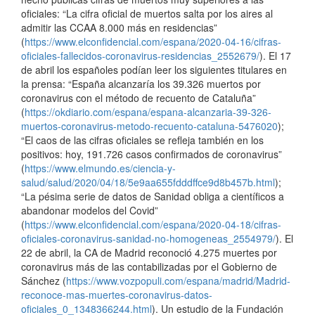
oficiales: “La cifra oficial de muertos salta por los aires al
admitir las CCAA 8.000 más en residencias”
(
https://www.elconfidencial.com/espana/2020-04-16/cifras-
oficiales-fallecidos-coronavirus-residencias_2552679/
). El 17
de abril los españoles podían leer los siguientes titulares en
la prensa: “España alcanzaría los 39.326 muertos por
coronavirus con el método de recuento de Cataluña”
(
https://okdiario.com/espana/espana-alcanzaria-39-326-
muertos-coronavirus-metodo-recuento-cataluna-5476020
);
“El caos de las cifras oficiales se refleja también en los
positivos: hoy, 191.726 casos confirmados de coronavirus”
(
https://www.elmundo.es/ciencia-y-
salud/salud/2020/04/18/5e9aa655fdddffce9d8b457b.html
);
“La pésima serie de datos de Sanidad obliga a científicos a
abandonar modelos del Covid”
(
https://www.elconfidencial.com/espana/2020-04-18/cifras-
oficiales-coronavirus-sanidad-no-homogeneas_2554979/
). El
22 de abril, la CA de Madrid reconoció 4.275 muertes por
coronavirus más de las contabilizadas por el Gobierno de
Sánchez (
https://www.vozpopuli.com/espana/madrid/Madrid-
reconoce-mas-muertes-coronavirus-datos-
oficiales_0_1348366244.html
). Un estudio de la Fundación