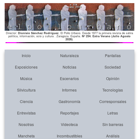
Director:
Dionisio Sánchez Rodríguez
. El Pollo Urbano. Desde 1977 la primera revista de sátira
política, información, ocio y cultura . Zaragoza. España.
Nº 254. Extra Verano (Julio Agosto
2026)
.
Inicio
Naturaleza
Pantallas
Exposiciones
Noticias
Sociedad
Música
Escenarios
Opinión
Silvicultura
Informes
Tecnologías
Ciencia
Gastronomía
Corresponsales
Entrevistas
Reportajes
Letras
Nosotras
Videoteca
Sin barreras
Mancheta
Incombustibles
Análisis