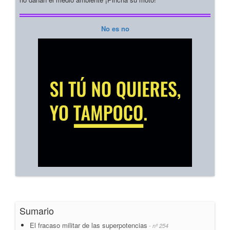
No es no
Sumario
El fracaso militar de las superpotencias
- nº 254