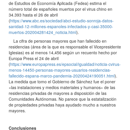
de Estudios de Economía Aplicada (Fedea) estima el
número total de españoles muertos por el virus chino en
34.393 hasta el 26 de abril
(
https://www.abc.es/sociedad/abci-estudio-sonroja-datos-
sanidad-12-millones-espanoles-infectados-y-casi-35000-
muertos-202004281424_noticia.html
).
La cifra de personas mayores que han fallecido en
residencias (área de la que es responsable el Vicepresidente
Iglesias) es al menos 14,456 según un recuento hecho por
Europa Press el 24 de abril
(
https://www.europapress.es/epsocial/igualdad/noticia-cvirus-
menos-14450-personas-mayores-usuarios-residencias-
fallecido-espana-marco-pandemia-20200424190051.html
).
La medida que tomo el Gobierno de Sánchez fue el poner
«las instalaciones y medios materiales y humanos» de las
residencias privadas de mayores a disposición de las
Comunidades Autónomas. No parece que la estatalización
de propiedades privadas haya ayudado mucho a nuestros
mayores.
Conclusiones