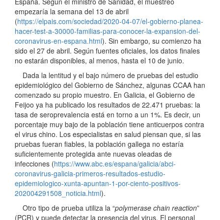
España. Según el ministro de Sanidad, el muestreo
empezaría la semana del 13 de abril
(
https://elpais.com/sociedad/2020-04-07/el-gobierno-planea-
hacer-test-a-30000-familias-para-conocer-la-expansion-del-
coronavirus-en-espana.html
). Sin embargo, su comienzo ha
sido el 27 de abril. Según fuentes oficiales, los datos finales
no estarán disponibles, al menos, hasta el 10 de junio.
Dada la lentitud y el bajo número de pruebas del estudio
epidemiológico del Gobierno de Sánchez, algunas CCAA han
comenzado su propio muestro. En Galicia, el Gobierno de
Feijoo ya ha publicado los resultados de 22.471 pruebas: la
tasa de seroprevalencia está en torno a un 1%. Es decir, un
porcentaje muy bajo de la población tiene anticuerpos contra
el virus chino. Los especialistas en salud piensan que, si las
pruebas fueran fiables, la población gallega no estaría
suficientemente protegida ante nuevas oleadas de
infecciones (
https://www.abc.es/espana/galicia/abci-
coronavirus-galicia-primeros-resultados-estudio-
epidemiologico-xunta-apuntan-1-por-ciento-positivos-
202004291508_noticia.html
).
Otro tipo de prueba utiliza la “
polymerase chain reaction
”
(PCR) y puede detectar la presencia del virus. El personal