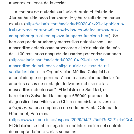
mayores en focos de infección.
La compra de material sanitario durante el Estado de
Alarma ha sido poco transparente y ha resultado en varias
estafas (
https://elpais.com/sociedad/2020-04-20/el-gobierno-
trata-de-recuperar-el-dinero-de-los-test-defectuosos-tras-
comprobar-que-el-reemplazo-tampoco-funciona.html
). Se
han comprado pruebas y mascarillas defectuosas. Las
mascarillas defectuosas provocaron el aislamiento de más
de 1100 sanitarios después de usarlas por varias semanas
(
https://elpais.com/sociedad/2020-04-20/el-uso-de-
mascarillas-defectuosas-obliga-a-aislar-a-mas-de-mil-
sanitarios.html
). La Organización Médica Colegial ha
anunciado que se personará como acusación particular “en
aquellos casos de contagio derivados del uso de las
mascarillas defectuosas”. El Ministro de Sanidad, el
barcelonés Salvador Illa, compro 659000 pruebas de
diagnóstico inservibles a la China comunista a través de
Interpharma
, una empresa con sede en Santa Coloma de
Gramanet, Barcelona
(
https://www.elmundo.es/espana/2020/04/21/5e9f3e8221efa03c4
El Gobierno se había negado a dar información del contrato
de compra durante varias semanas.