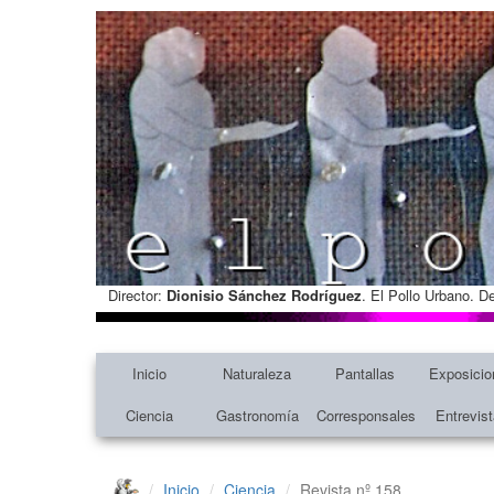
Director:
Dionisio Sánchez Rodríguez
. El Pollo Urbano. D
Inicio
Naturaleza
Pantallas
Exposicio
Ciencia
Gastronomía
Corresponsales
Entrevis
Inicio
Ciencia
Revista nº 158