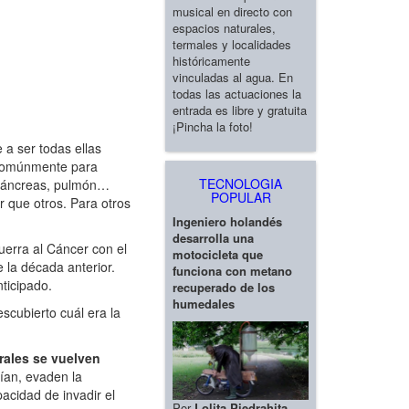
musical en directo con
espacios naturales,
termales y localidades
históricamente
vinculadas al agua. En
todas las actuaciones la
entrada es libre y gratuita
¡Pincha la foto!
 a ser todas ellas
 Comúnmente para
TECNOLOGIA
 páncreas, pulmón…
POPULAR
 que otros. Para otros
Ingeniero holandés
desarrolla una
erra al Cáncer con el
motocicleta que
e la década anterior.
funciona con metano
ticipado.
recuperado de los
humedales
cubierto cuál era la
rales se vuelven
rían, evaden la
acidad de invadir el
Por
Lolita Piedrahita