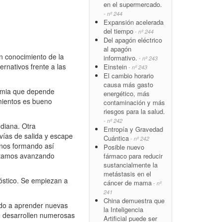
en el supermercado.
- nº 244
Expansión acelerada
del tiempo
- nº 244
Del apagón eléctrico
al apagón
n conocimiento de la
informativo.
- nº 243
rnativos frente a las
Einstein
- nº 243
El cambio horario
causa más gasto
emia que depende
energético, más
mientos es bueno
contaminación y más
riesgos para la salud.
- nº 242
diana. Otra
Entropía y Gravedad
vías de salida y escape
Cuántica
- nº 242
anos formando así
Posible nuevo
 estamos avanzando
fármaco para reducir
sustancialmente la
metástasis en el
óstico. Se empiezan a
cáncer de mama
- nº
241
China demuestra que
do a aprender nuevas
la Inteligencia
se desarrollen numerosas
Artificial puede ser