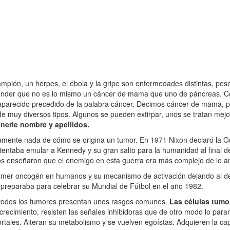
ampión, un herpes, el ébola y la gripe son enfermedades distintas, pese
ender que no es lo mismo un cáncer de mama que uno de páncreas.
parecido precedido de la palabra cáncer. Decimos cáncer de mama,
uy diversos tipos. Algunos se pueden extirpar, unos se tratan mejor
nerle nombre y apellidos.
ente nada de cómo se origina un tumor. En 1971 Nixon declaró la Gu
Intentaba emular a Kennedy y su gran salto para la humanidad al final d
 enseñaron que el enemigo en esta guerra era más complejo de lo an
mer oncogén en humanos y su mecanismo de activación dejando al des
 preparaba para celebrar su Mundial de Fútbol en el año 1982.
 todos los tumores presentan unos rasgos comunes.
Las células tumo
crecimiento, resisten las señales inhibidoras que de otro modo lo para
tales. Alteran su metabolismo y se vuelven egoístas. Adquieren la cap