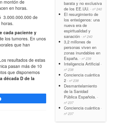
 un montón de
barata y no exclusiva
acen en horas.
de los EE.UU.
- nº 240
El resurgimiento de
tó 3.000.000.000 de
los enteógenos: una
 horas.
nueva era de
espiritualidad y
e cada paciente y
sanación
- nº 240
e los tumores. En unos
3,2 millones de
morales que han
personas viven en
zonas inundables en
España.
- nº 239
Los resultados de estas
Inteligencia Artificial
-
línica pasan más de 10
nº 238
entos que disponemos
Conciencia cuántica
a década D de la
2
- nº 238
Desmantelamiento
de la Sanidad
Pública Española.
-
Compartir
nº 237
Conciencia cuántica
-
nº 237