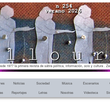
esde 1977 la primera revista de sátira política, información, ocio y cultura . 
nes
Noticias
Sociedad
Música
Escenarios
tas
Reportajes
Letras
Nosotras
Videoteca
Si