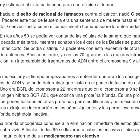
r y estimular al sistema inmune para que elimine al tumor.
hacia el
diseño de racional de fármacos
contra el cáncer, nació
Gle
a. Padecer este tipo de leucemia era una sentencia de muerte hasta e
lla. Gleevec ilustra como el conocimiento humano sobre la enfermedad 
n los años 50 se podía ver contando las células de la sangre que ha
 década más tarde, mientras sonaban los éxitos de los Beatles se pudo
más corto. Se podía distinguir a pacientes con esta leucemia de otras 
de entonces. Años más tarde, ya en los 70, gracias a las mejoras intro
ación, un intercambio de fragmentos de ADN entre el cromosoma 9 y el
a molecular y al tiempo empezábamos a entender qué eran los oncoge
s de ADN y se pudo determinar que justo en el punto de fusión de e
. Uno era BCR, del cromosoma 22 mientras que en el cromosoma 9 se h
n gen híbrido BCR-ABL que codifica una proteína híbrida. Es una pro
ue ponen fosfatos en otras proteínas para modificarlas y así ejecuten 
cos extrajesen información en los años siguientes y les permitiese des
brida dejándola inactiva.
a híbrida oncogénica conduce a la eliminación inmediata de estos gló
brevivir. A finales de los 90 se llevaron a cabo los ensayos clínicos y
 ningún enfermo de un
medicamento tan efectivo
.