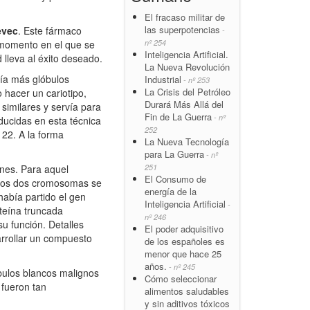
El fracaso militar de
las superpotencias
evec
. Este fármaco
-
nº 254
l momento en el que se
Inteligencia Artificial.
lleva al éxito deseado.
La Nueva Revolución
bía más glóbulos
Industrial
- nº 253
La Crisis del Petróleo
 hacer un cariotipo,
Durará Más Allá del
similares y servía para
Fin de La Guerra
- nº
ducidas en esta técnica
252
 22. A la forma
La Nueva Tecnología
para La Guerra
- nº
251
nes. Para aquel
El Consumo de
stos dos cromosomas se
energía de la
abía partido el gen
Inteligencia Artificial
-
teína truncada
nº 246
su función. Detalles
El poder adquisitivo
arrollar un compuesto
de los españoles es
menor que hace 25
años.
- nº 245
bulos blancos malignos
Cómo seleccionar
 fueron tan
alimentos saludables
y sin aditivos tóxicos