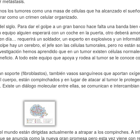
r metástasis.
s los tumores como una masa de células que ha alcanzado el sueño d
ar como un crimen celular organizado.
del siglo. Para dar el golpe a un gran banco hace falta una banda bien
u equipo alguien esperará con un coche en la puerta, otro deberá amor
n día… requerirá un soldador, un experto en explosivos y un informáti
lpe hay un cerebro, el jefe son las células tumorales, pero no están 
investigación hemos aprendido que en un tumor existen células norma
eneficio. A todo este equipo que apoya y rodea al tumor se le conoce 
 soporte (fibroblastos), también vasos sanguíneos que aportan oxígen
el cuerpo, están compinchados y en lugar de atacar al tumor le proteg
. Existe un diálogo molecular entre ellas, se comunican e intercambian
 mundo están dirigidas actualmente a atrapar a los compinches. A infi
ue se anuncia como la nueva gran promesa pero esta vez viene con re