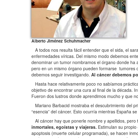
Alberto Jiménez Schuhmacher
A todos nos resulta fácil entender que el sida, el sar
enfermedades víricas. Del mismo modo debemos ent
denominar un tumor nombramos el órgano donde ha a
pero en un mismo órgano pueden formarse tumores de m
debemos seguir investigando.
Al cáncer debemos po
Hasta hace relativamente poco no sabíamos prácticam
objetivo de encontrar una cura al final de la década. 
Fueron dos lustros donde aprendimos mucho y que nos
Mariano Barbacid mostraba el descubrimiento del pri
“esencia” del cáncer. Esto ocurría mientras España se
Al cáncer hay que ponerle nombre y apellidos, pero
inmortales, egoístas y viajeras.
Estimulan su propio 
apoptosis (muerte celular programada), se hacen inmor