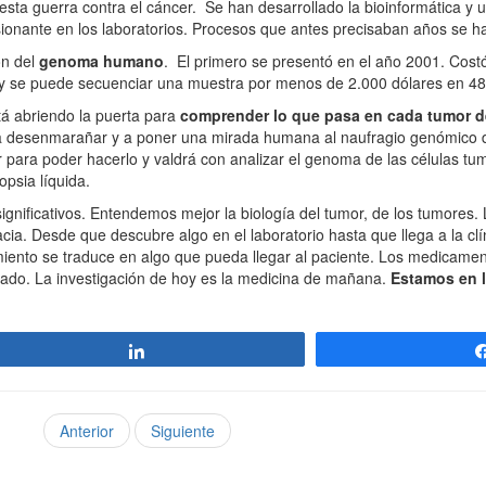
ta guerra contra el cáncer. Se han desarrollado la bioinformática y
nante en los laboratorios. Procesos que antes precisaban años se h
ón del
genoma humano
. El primero se presentó en el año 2001. Cos
oy se puede secuenciar una muestra por menos de 2.000 dólares en 48
á abriendo la puerta para
comprender lo que pasa en cada tumor d
 desenmarañar y a poner una mirada humana al naufragio genómico d
 para poder hacerlo y valdrá con analizar el genoma de las células tu
psia líquida.
nificativos. Entendemos mejor la biología del tumor, de los tumores. 
acia. Desde que descubre algo en el laboratorio hasta que llega a la c
miento se traduce en algo que pueda llegar al paciente. Los medicam
asado. La investigación de hoy es la medicina de mañana.
Estamos en l
Compartir
Anterior
Siguiente