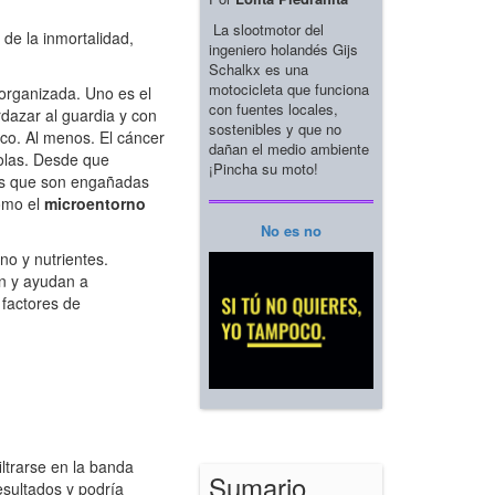
La slootmotor del
e la inmortalidad,
ingeniero holandés Gijs
Schalkx es una
motocicleta que funciona
 organizada. Uno es el
con fuentes locales,
dazar al guardia y con
sostenibles y que no
co. Al menos. El cáncer
dañan el medio ambiente
solas. Desde que
¡Pincha su moto!
les que son engañadas
como el
microentorno
No es no
o y nutrientes.
en y ayudan a
 factores de
ltrarse en la banda
Sumario
sultados y podría