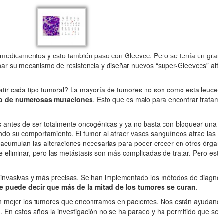
 medicamentos y esto también paso con Gleevec. Pero se tenía un gra
nar su mecanismo de resistencia y diseñar nuevos “super-Gleevecs” alte
ir cada tipo tumoral? La mayoría de tumores no son como esta leuc
o de numerosas mutaciones
. Esto que es malo para encontrar trata
ntes de ser totalmente oncogénicas y ya no basta con bloquear una 
ndo su comportamiento. El tumor al atraer vasos sanguíneos atrae las 
acumulan las alteraciones necesarias para poder crecer en otros órg
il de eliminar, pero las metástasis son más complicadas de tratar. Pero
invasivas y más precisas. Se han implementado los métodos de diagn
e puede decir que
más de la mitad de los tumores se curan
.
ejor los tumores que encontramos en pacientes. Nos están ayudan
. En estos años la investigación no se ha parado y ha permitido que 