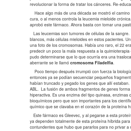
revolucionar la forma de tratar los cánceres. Re-educa
Hace algo más de una década se mostró el camino 
cura, o al menos controla la leucemia mieloide crónic
aprobó este fármaco. Ahora basta con tomar una pasti
Las leucemias son tumores de células de la sangre. E
blancos, más células mieloides en estos pacientes. Un
una foto de los cromosomas. Había uno raro, el 22 era 
predecir un poco la mala respuesta a la quimioterapia 
pudo determinarse que lo que ocurría era una trasloc
aberrante se le llamó
cromosoma Filadelfia
.
Poco tiempo después irrumpió con fuerza la biologí
entonces ya se podían secuenciar pequeños fragmento
habían truncado y pegado los genes que allí estaban
ABL. La fusión de ambos fragmentos de genes forma u
hiperactiva. Es una enzima del tipo quinasa, enzimas q
bioquímicos pero que son importantes para los científi
químico que se clavaba en el corazón de la proteína hí
Este fármaco es Gleevec, y al pegarse a esta proteín
ya dependen totalmente de esta proteína híbrida para so
contundentes que hubo que pararlos para no privar a