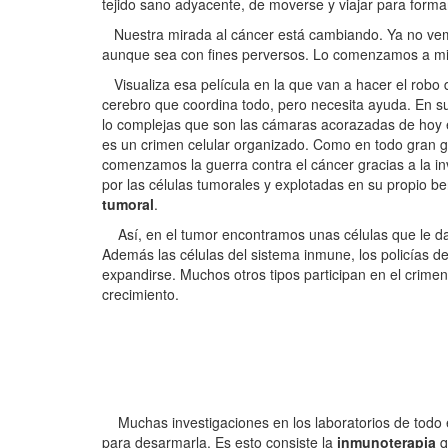
tejido sano adyacente, de moverse y viajar para forma
Nuestra mirada al cáncer está cambiando. Ya no vemo
aunque sea con fines perversos. Lo comenzamos a mir
Visualiza esa película en la que van a hacer el robo 
cerebro que coordina todo, pero necesita ayuda. En s
lo complejas que son las cámaras acorazadas de hoy e
es un crimen celular organizado. Como en todo gran go
comenzamos la guerra contra el cáncer gracias a la 
por las células tumorales y explotadas en su propio b
tumoral
.
Así, en el tumor encontramos unas células que le dan
Además las células del sistema inmune, los policías d
expandirse. Muchos otros tipos participan en el crimen
crecimiento.
Muchas investigaciones en los laboratorios de todo el
para desarmarla. Es esto consiste la
inmunoterapia
q