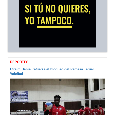
DEPORTES
Efraim Daniel refuerza el bloqueo del Pamesa Teruel
Voleibol