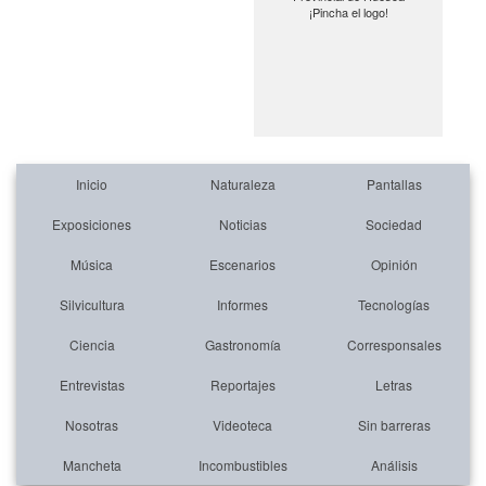
¡Pincha el logo!
Inicio
Naturaleza
Pantallas
Exposiciones
Noticias
Sociedad
Música
Escenarios
Opinión
Silvicultura
Informes
Tecnologías
Ciencia
Gastronomía
Corresponsales
Entrevistas
Reportajes
Letras
Nosotras
Videoteca
Sin barreras
Mancheta
Incombustibles
Análisis