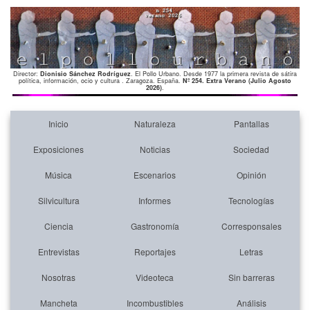
Director:
Dionisio Sánchez Rodríguez
. El Pollo Urbano. Desde 1977 la primera revista de sátira
política, información, ocio y cultura . Zaragoza. España.
Nº 254. Extra Verano (Julio Agosto
2026)
.
Inicio
Naturaleza
Pantallas
Exposiciones
Noticias
Sociedad
Música
Escenarios
Opinión
Silvicultura
Informes
Tecnologías
Ciencia
Gastronomía
Corresponsales
Entrevistas
Reportajes
Letras
Nosotras
Videoteca
Sin barreras
Mancheta
Incombustibles
Análisis