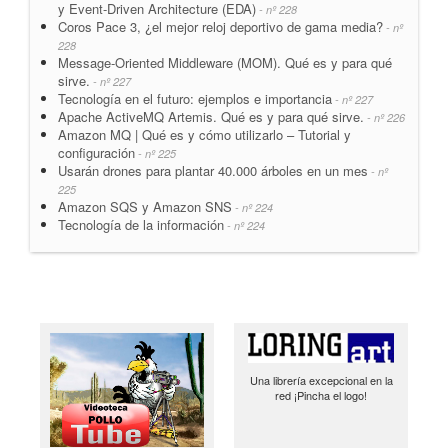
y Event-Driven Architecture (EDA)
- nº 228
Coros Pace 3, ¿el mejor reloj deportivo de gama media?
- nº
228
Message-Oriented Middleware (MOM). Qué es y para qué
sirve.
- nº 227
Tecnología en el futuro: ejemplos e importancia
- nº 227
Apache ActiveMQ Artemis. Qué es y para qué sirve.
- nº 226
Amazon MQ | Qué es y cómo utilizarlo – Tutorial y
configuración
- nº 225
Usarán drones para plantar 40.000 árboles en un mes
- nº
225
Amazon SQS y Amazon SNS
- nº 224
Tecnología de la información
- nº 224
Una librería excepcional en la
red ¡Pincha el logo!