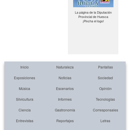
La página de la Diputación
Provincial de Huesca
¡Pincha el logo!
Inicio
Naturaleza
Pantallas
Exposiciones
Noticias
Sociedad
Música
Escenarios
Opinión
Silvicultura
Informes
Tecnologías
Ciencia
Gastronomía
Corresponsales
Entrevistas
Reportajes
Letras