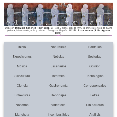
Director:
Dionisio Sánchez Rodríguez
. El Pollo Urbano. Desde 1977 la primera revista de sátira
política, información, ocio y cultura . Zaragoza. España.
Nº 254. Extra Verano (Julio Agosto
2026)
.
Inicio
Naturaleza
Pantallas
Exposiciones
Noticias
Sociedad
Música
Escenarios
Opinión
Silvicultura
Informes
Tecnologías
Ciencia
Gastronomía
Corresponsales
Entrevistas
Reportajes
Letras
Nosotras
Videoteca
Sin barreras
Mancheta
Incombustibles
Análisis