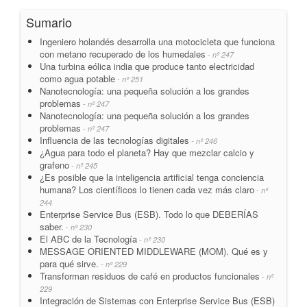
Sumario
Ingeniero holandés desarrolla una motocicleta que funciona
con metano recuperado de los humedales
- nº 247
Una turbina eólica india que produce tanto electricidad
como agua potable
- nº 251
Nanotecnología: una pequeña solución a los grandes
problemas
- nº 247
Nanotecnología: una pequeña solución a los grandes
problemas
- nº 247
Influencia de las tecnologías digitales
- nº 246
¿Agua para todo el planeta? Hay que mezclar calcio y
grafeno
- nº 245
¿Es posible que la inteligencia artificial tenga conciencia
humana? Los científicos lo tienen cada vez más claro
- nº
244
Enterprise Service Bus (ESB). Todo lo que DEBERÍAS
saber.
- nº 230
El ABC de la Tecnología
- nº 230
MESSAGE ORIENTED MIDDLEWARE (MOM). Qué es y
para qué sirve.
- nº 229
Transforman residuos de café en productos funcionales
- nº
229
Integración de Sistemas con Enterprise Service Bus (ESB)