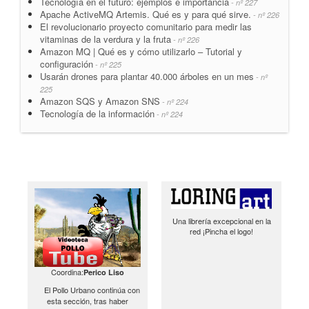
Tecnología en el futuro: ejemplos e importancia
- nº 227
Apache ActiveMQ Artemis. Qué es y para qué sirve.
- nº 226
El revolucionario proyecto comunitario para medir las
vitaminas de la verdura y la fruta
- nº 226
Amazon MQ | Qué es y cómo utilizarlo – Tutorial y
configuración
- nº 225
Usarán drones para plantar 40.000 árboles en un mes
- nº
225
Amazon SQS y Amazon SNS
- nº 224
Tecnología de la información
- nº 224
Una librería excepcional en la
red ¡Pincha el logo!
Coordina:
Perico Liso
El Pollo Urbano continúa con
esta sección, tras haber