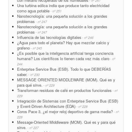
con metano recuperado de los humedales
- nº 247
Una turbina eólica india que produce tanto electricidad
como agua potable
- nº 251
Nanotecnología: una pequeña solución a los grandes
problemas
- nº 247
Nanotecnología: una pequeña solución a los grandes
problemas
- nº 247
Influencia de las tecnologías digitales
- nº 246
¿Agua para todo el planeta? Hay que mezclar calcio y
grafeno
- nº 245
¿Es posible que la inteligencia artificial tenga conciencia
humana? Los científicos lo tienen cada vez más claro
- nº
244
Enterprise Service Bus (ESB). Todo lo que DEBERÍAS
saber.
- nº 230
MESSAGE ORIENTED MIDDLEWARE (MOM). Qué es y
para qué sirve.
- nº 229
Transforman residuos de café en productos funcionales
- nº
229
Integración de Sistemas con Enterprise Service Bus (ESB)
y Event-Driven Architecture (EDA)
- nº 228
Coros Pace 3, ¿el mejor reloj deportivo de gama media?
- nº
228
Message-Oriented Middleware (MOM). Qué es y para qué
sirve.
- nº 227