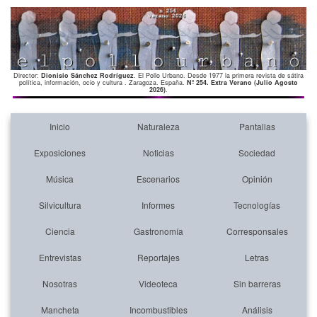
Director:
Dionisio Sánchez Rodríguez
. El Pollo Urbano. Desde 1977 la primera revista de sátira
política, información, ocio y cultura . Zaragoza. España.
Nº 254. Extra Verano (Julio Agosto
2026)
.
Inicio
Naturaleza
Pantallas
Exposiciones
Noticias
Sociedad
Música
Escenarios
Opinión
Silvicultura
Informes
Tecnologías
Ciencia
Gastronomía
Corresponsales
Entrevistas
Reportajes
Letras
Nosotras
Videoteca
Sin barreras
Mancheta
Incombustibles
Análisis