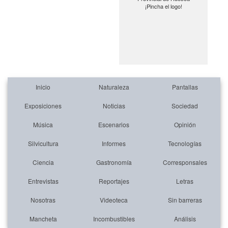
¡Pincha el logo!
Inicio
Naturaleza
Pantallas
Exposiciones
Noticias
Sociedad
Música
Escenarios
Opinión
Silvicultura
Informes
Tecnologías
Ciencia
Gastronomía
Corresponsales
Entrevistas
Reportajes
Letras
Nosotras
Videoteca
Sin barreras
Mancheta
Incombustibles
Análisis