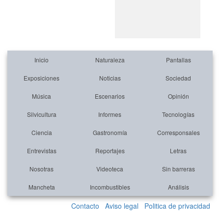
Inicio
Naturaleza
Pantallas
Exposiciones
Noticias
Sociedad
Música
Escenarios
Opinión
Silvicultura
Informes
Tecnologías
Ciencia
Gastronomía
Corresponsales
Entrevistas
Reportajes
Letras
Nosotras
Videoteca
Sin barreras
Mancheta
Incombustibles
Análisis
Contacto
Aviso legal
Politica de privacidad