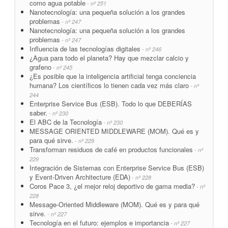
como agua potable
- nº 251
Nanotecnología: una pequeña solución a los grandes
problemas
- nº 247
Nanotecnología: una pequeña solución a los grandes
problemas
- nº 247
Influencia de las tecnologías digitales
- nº 246
¿Agua para todo el planeta? Hay que mezclar calcio y
grafeno
- nº 245
¿Es posible que la inteligencia artificial tenga conciencia
humana? Los científicos lo tienen cada vez más claro
- nº
244
Enterprise Service Bus (ESB). Todo lo que DEBERÍAS
saber.
- nº 230
El ABC de la Tecnología
- nº 230
MESSAGE ORIENTED MIDDLEWARE (MOM). Qué es y
para qué sirve.
- nº 229
Transforman residuos de café en productos funcionales
- nº
229
Integración de Sistemas con Enterprise Service Bus (ESB)
y Event-Driven Architecture (EDA)
- nº 228
Coros Pace 3, ¿el mejor reloj deportivo de gama media?
- nº
228
Message-Oriented Middleware (MOM). Qué es y para qué
sirve.
- nº 227
Tecnología en el futuro: ejemplos e importancia
- nº 227