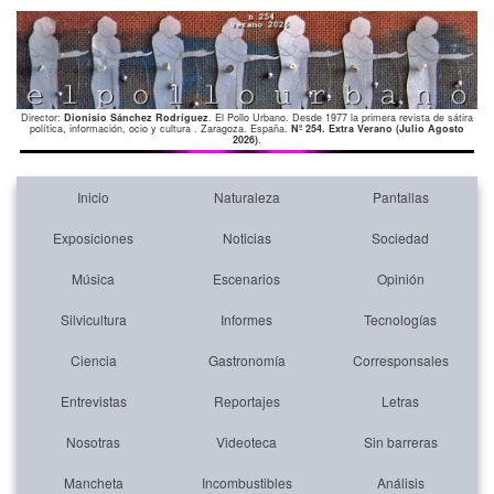
Director:
Dionisio Sánchez Rodríguez
. El Pollo Urbano. Desde 1977 la primera revista de sátira
política, información, ocio y cultura . Zaragoza. España.
Nº 254. Extra Verano (Julio Agosto
2026)
.
Inicio
Naturaleza
Pantallas
Exposiciones
Noticias
Sociedad
Música
Escenarios
Opinión
Silvicultura
Informes
Tecnologías
Ciencia
Gastronomía
Corresponsales
Entrevistas
Reportajes
Letras
Nosotras
Videoteca
Sin barreras
Mancheta
Incombustibles
Análisis