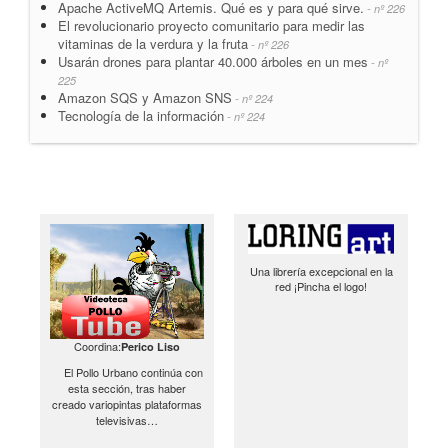
Apache ActiveMQ Artemis. Qué es y para qué sirve.
- nº 226
El revolucionario proyecto comunitario para medir las
vitaminas de la verdura y la fruta
- nº 226
Usarán drones para plantar 40.000 árboles en un mes
- nº
225
Amazon SQS y Amazon SNS
- nº 224
Tecnología de la información
- nº 224
Una librería excepcional en la
red ¡Pincha el logo!
Coordina:
Perico Liso
El Pollo Urbano continúa con
esta sección, tras haber
creado variopintas plataformas
televisivas…