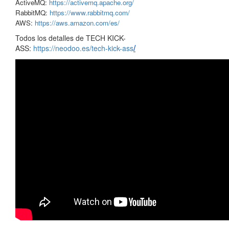
ActiveMQ:
https://activemq.apache.org/
RabbitMQ:
https://www.rabbitmq.com/
AWS:
https://aws.amazon.com/es/
Todos los detalles de TECH KICK-
ASS:
https://neodoo.es/tech-kick-ass
/