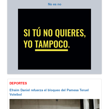
No es no
DEPORTES
Efraim Daniel refuerza el bloqueo del Pamesa Teruel
Voleibol