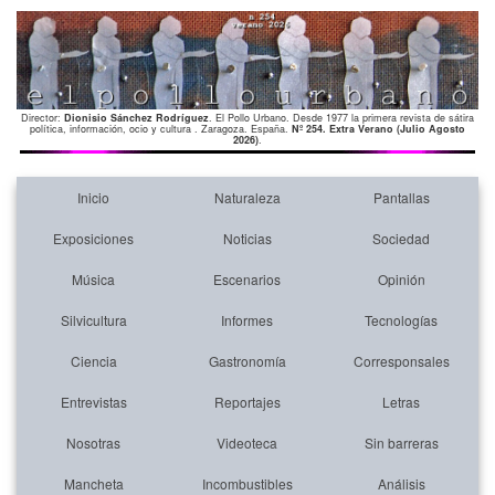
Director:
Dionisio Sánchez Rodríguez
. El Pollo Urbano. Desde 1977 la primera revista de sátira
política, información, ocio y cultura . Zaragoza. España.
Nº 254. Extra Verano (Julio Agosto
2026)
.
Inicio
Naturaleza
Pantallas
Exposiciones
Noticias
Sociedad
Música
Escenarios
Opinión
Silvicultura
Informes
Tecnologías
Ciencia
Gastronomía
Corresponsales
Entrevistas
Reportajes
Letras
Nosotras
Videoteca
Sin barreras
Mancheta
Incombustibles
Análisis