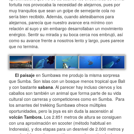
fortuita nos provocaba la necesidad de alejarnos, pues por
muy tranquilos que sean un golpe de semejante cola no
sería bien recibido. Además, cuando aleteábamos para
alejarnos, parecía que nuestro avance era mínimo con
relación al suyo y sin embargo desarrollaban un movimiento
enérgico. Sentir su mirada y su boca cerca nos embrujó, así
como su avance frente a nosotros lento y largo, pues parece
que no termina.
El paisaje
en Sumbawa me produjo la misma sorpresa
que Sumba. Son islas con un bosque menos tropical que Bali
y con bastante
sabana
. Al parecer hay incluso ciervos y los
caballos son también un animal que forma parte de su vida
cultural con carreras y competiciones como en Sumba. Para
los amantes del trekking Sumbawa ofrece múltiples
oportunidades, pero la joya es sin duda la ascensión al
volcán Tambora.
Los 2.851 metros de altura se consiguen
con una aproximación en scooter (método habitual en
Indonesia), y dos etapas para un desnivel de 2.000 metros y