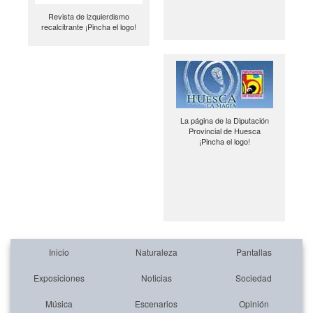
Revista de izquierdismo
recalcitrante ¡Pincha el logo!
La página de la Diputación
Provincial de Huesca
¡Pincha el logo!
Inicio
Naturaleza
Pantallas
Exposiciones
Noticias
Sociedad
Música
Escenarios
Opinión