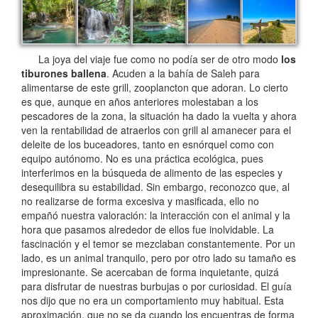
La joya del viaje fue como no podía ser de otro modo
los
tiburones ballena
. Acuden a la bahía de Saleh para
alimentarse de este grill, zooplancton que adoran. Lo cierto
es que, aunque en años anteriores molestaban a los
pescadores de la zona, la situación ha dado la vuelta y ahora
ven la rentabilidad de atraerlos con grill al amanecer para el
deleite de los buceadores, tanto en esnórquel como con
equipo autónomo. No es una práctica ecológica, pues
interferimos en la búsqueda de alimento de las especies y
desequilibra su estabilidad. Sin embargo, reconozco que, al
no realizarse de forma excesiva y masificada, ello no
empañó nuestra valoración: la interacción con el animal y la
hora que pasamos alrededor de ellos fue inolvidable. La
fascinación y el temor se mezclaban constantemente. Por un
lado, es un animal tranquilo, pero por otro lado su tamaño es
impresionante. Se acercaban de forma inquietante, quizá
para disfrutar de nuestras burbujas o por curiosidad. El guía
nos dijo que no era un comportamiento muy habitual. Esta
aproximación, que no se da cuando los encuentras de forma