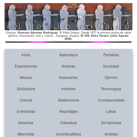
Director:
Dionisio Sánchez Rodríguez
. El Pollo Urbano. Desde 1977 la primera revista de sátira
política, información, ocio y cultura . Zaragoza. España.
Nº 254. Extra Verano (Julio Agosto
2026)
.
Inicio
Naturaleza
Pantallas
Exposiciones
Noticias
Sociedad
Música
Escenarios
Opinión
Silvicultura
Informes
Tecnologías
Ciencia
Gastronomía
Corresponsales
Entrevistas
Reportajes
Letras
Nosotras
Videoteca
Sin barreras
Mancheta
Incombustibles
Análisis