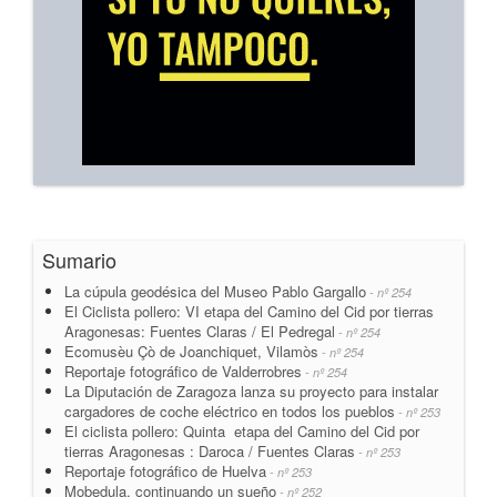
Sumario
La cúpula geodésica del Museo Pablo Gargallo
- nº 254
El Ciclista pollero: VI etapa del Camino del Cid por tierras
Aragonesas: Fuentes Claras / El Pedregal
- nº 254
Ecomusèu Çò de Joanchiquet, Vilamòs
- nº 254
Reportaje fotográfico de Valderrobres
- nº 254
La Diputación de Zaragoza lanza su proyecto para instalar
cargadores de coche eléctrico en todos los pueblos
- nº 253
El ciclista pollero: Quinta etapa del Camino del Cid por
tierras Aragonesas : Daroca / Fuentes Claras
- nº 253
Reportaje fotográfico de Huelva
- nº 253
Mobedula, continuando un sueño
- nº 252