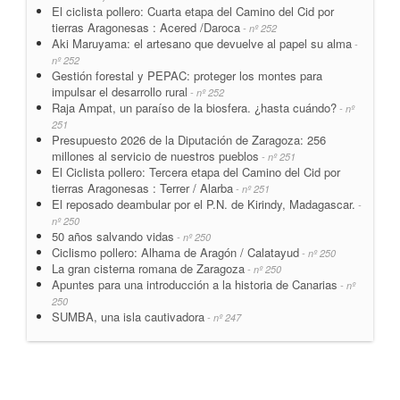
El ciclista pollero: Cuarta etapa del Camino del Cid por
tierras Aragonesas : Acered /Daroca
- nº 252
Aki Maruyama: el artesano que devuelve al papel su alma
-
nº 252
Gestión forestal y PEPAC: proteger los montes para
impulsar el desarrollo rural
- nº 252
Raja Ampat, un paraíso de la biosfera. ¿hasta cuándo?
- nº
251
Presupuesto 2026 de la Diputación de Zaragoza: 256
millones al servicio de nuestros pueblos
- nº 251
El Ciclista pollero: Tercera etapa del Camino del Cid por
tierras Aragonesas : Terrer / Alarba
- nº 251
El reposado deambular por el P.N. de Kirindy, Madagascar.
-
nº 250
50 años salvando vidas
- nº 250
Ciclismo pollero: Alhama de Aragón / Calatayud
- nº 250
La gran cisterna romana de Zaragoza
- nº 250
Apuntes para una introducción a la historia de Canarias
- nº
250
SUMBA, una isla cautivadora
- nº 247