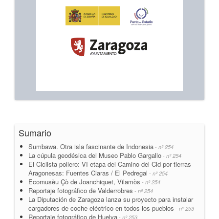
Sumario
Sumbawa. Otra isla fascinante de Indonesia
- nº 254
La cúpula geodésica del Museo Pablo Gargallo
- nº 254
El Ciclista pollero: VI etapa del Camino del Cid por tierras
Aragonesas: Fuentes Claras / El Pedregal
- nº 254
Ecomusèu Çò de Joanchiquet, Vilamòs
- nº 254
Reportaje fotográfico de Valderrobres
- nº 254
La Diputación de Zaragoza lanza su proyecto para instalar
cargadores de coche eléctrico en todos los pueblos
- nº 253
Reportaje fotográfico de Huelva
- nº 253