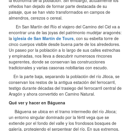
la economía de la población. Sin embargo, actualmente los
viñedos han dejado de formar parte destacada de su
paisaje, que se han visto transformados en campos de
almendros, cerezos o cereal.
En San Martín del Río el viajero del Camino del Cid va a
encontrar una de las joyas del patrimonio mudéjar aragonés:
la
iglesia de San Martín de Tours
, con su esbelta torre de
cinco cuerpos visible desde buena parte de los alrededores.
Un paseo por la población a lo largo de sus calles estrechas
y empinadas, nos lleva a descubrir numerosos rincones
sugerentes, donde se conservan las construcciones
tradicionales y varias casonas nobiliarias con escudo.
En la parte baja, separando la población del río Jiloca, se
conservan los restos de la antigua estación del ferrocarril,
testigo durante décadas del trasiego del ferrocarril central de
Aragón y ahora convertido en Camino Natural.
Qué ver y hacer en Báguena
Báguena se ubica en el tramo intermedio del río Jiloca;
un entorno singular dominado por la fértil vega que se
extiende por el fondo del valle y los frondosos bosques de
galería, protegiendo el serpentear del río. En sus extremos,