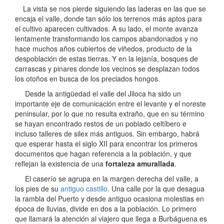
La vista se nos pierde siguiendo las laderas en las que se
encaja el valle, donde tan sólo los terrenos más aptos para
el cultivo aparecen cultivados. A su lado, el monte avanza
lentamente transformando los campos abandonados y no
hace muchos años cubiertos de viñedos, producto de la
despoblación de estas tierras. Y en la lejanía, bosques de
carrascas y pinares donde los vecinos se desplazan todos
los otoños en busca de los preciados hongos.
Desde la antigüedad el valle del Jiloca ha sido un
importante eje de comunicación entre el levante y el noreste
peninsular, por lo que no resulta extraño, que en su término
se hayan encontrado restos de un poblado celtíbero e
incluso talleres de silex más antiguos. Sin embargo, habrá
que esperar hasta el siglo XII para encontrar los primeros
documentos que hagan referencia a la población, y que
reflejan la existencia de una
fortaleza amurallada
.
El caserío se agrupa en la margen derecha del valle, a
los pies de su
antiguo castillo
. Una calle por la que desagua
la rambla del Puerto y desde antiguo ocasiona molestias en
época de lluvias, divide en dos a la población. Lo primero
que llamará la atención al viajero que llega a Burbáguena es