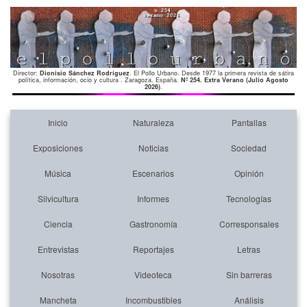
Director:
Dionisio Sánchez Rodríguez
. El Pollo Urbano. Desde 1977 la primera revista de sátira
política, información, ocio y cultura . Zaragoza. España.
Nº 254. Extra Verano (Julio Agosto
2026)
.
Inicio
Naturaleza
Pantallas
Exposiciones
Noticias
Sociedad
Música
Escenarios
Opinión
Silvicultura
Informes
Tecnologías
Ciencia
Gastronomía
Corresponsales
Entrevistas
Reportajes
Letras
Nosotras
Videoteca
Sin barreras
Mancheta
Incombustibles
Análisis