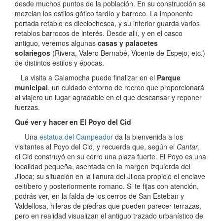
desde muchos puntos de la población. En su construcción se
mezclan los estilos gótico tardí­o y barroco. La imponente
portada retablo es dieciochesca, y su interior guarda varios
retablos barrocos de interés. Desde allí­, y en el casco
antiguo, veremos algunas
casas y palacetes
solariegos
(Rivera, Valero Bernabé, Vicente de Espejo, etc.)
de distintos estilos y épocas.
La visita a Calamocha puede finalizar en el
Parque
municipal
, un cuidado entorno de recreo que proporcionará
al viajero un lugar agradable en el que descansar y reponer
fuerzas.
Qué ver y hacer en El Poyo del Cid
Una
estatua del Campeador
da la bienvenida a los
visitantes al Poyo del Cid, y recuerda que, según el
Cantar
,
el Cid construyó en su cerro una plaza fuerte. El Poyo es una
localidad pequeña, asentada en la margen izquierda del
Jiloca; su situación en la llanura del Jiloca propició el enclave
celtí­bero y posteriormente romano. Si te fijas con atención,
podrás ver, en la falda de los cerros de San Esteban y
Valdellosa, hileras de piedras que pueden parecer terrazas,
pero en realidad visualizan el antiguo trazado urbaní­stico de