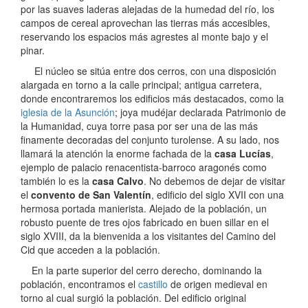
por las suaves laderas alejadas de la humedad del río, los
campos de cereal aprovechan las tierras más accesibles,
reservando los espacios más agrestes al monte bajo y el
pinar.
El núcleo se sitúa entre dos cerros, con una disposición
alargada en torno a la calle principal; antigua carretera,
donde encontraremos los edificios más destacados, como la
iglesia de la Asunción
; joya mudéjar declarada Patrimonio de
la Humanidad, cuya torre pasa por ser una de las más
finamente decoradas del conjunto turolense. A su lado, nos
llamará la atención la enorme fachada de la
casa Lucías
,
ejemplo de palacio renacentista-barroco aragonés como
también lo es la
casa Calvo
. No debemos de dejar de visitar
el
convento de San Valentín
, edificio del siglo XVII con una
hermosa portada manierista. Alejado de la población, un
robusto puente de tres ojos fabricado en buen sillar en el
siglo XVIII, da la bienvenida a los visitantes del Camino del
Cid que acceden a la población.
En la parte superior del cerro derecho, dominando la
población, encontramos el
castillo
de origen medieval en
torno al cual surgió la población. Del edificio original