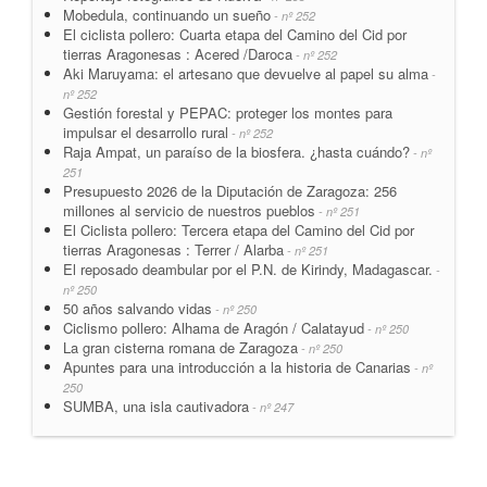
Mobedula, continuando un sueño
- nº 252
El ciclista pollero: Cuarta etapa del Camino del Cid por
tierras Aragonesas : Acered /Daroca
- nº 252
Aki Maruyama: el artesano que devuelve al papel su alma
-
nº 252
Gestión forestal y PEPAC: proteger los montes para
impulsar el desarrollo rural
- nº 252
Raja Ampat, un paraíso de la biosfera. ¿hasta cuándo?
- nº
251
Presupuesto 2026 de la Diputación de Zaragoza: 256
millones al servicio de nuestros pueblos
- nº 251
El Ciclista pollero: Tercera etapa del Camino del Cid por
tierras Aragonesas : Terrer / Alarba
- nº 251
El reposado deambular por el P.N. de Kirindy, Madagascar.
-
nº 250
50 años salvando vidas
- nº 250
Ciclismo pollero: Alhama de Aragón / Calatayud
- nº 250
La gran cisterna romana de Zaragoza
- nº 250
Apuntes para una introducción a la historia de Canarias
- nº
250
SUMBA, una isla cautivadora
- nº 247