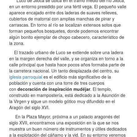
Luco de Jiloca se ubica en el tramo medio del río Jiloca,
en un entorno presidido por una fértil vega. El pequeño valle
aparece encajado entre dos laderas de suaves relieves,
cubiertos de matorral con amplias manchas de pinar y
carrascas. En torno al río se localizan extensos sotos que
forman pequeños bosquetes, donde podemos encontrar
algún bonito ejemplar de chopo cabecero, característico de
la zona.
El trazado urbano de Luco se extiende sobre una ladera
en la margen derecha del valle, y se organiza en torno a la
calle principal que hasta hace pocos años formaba parte de
la carretera nacional. Un tanto desplazada del centro, su
iglesia parroquial
es el edificio más significativo de la
población y cuenta con una torre de tres cuerpos
con
decoración de inspiración mudéjar
. El templo,
construido en mampostería, está dedicado a la Asunción de
la Virgen y sigue un modelo gótico muy difundido en el
Aragón del siglo XVI.
En la Plaza Mayor, próxima a un palacio aragonés del
siglo XVII, encontramos una exposición en la que se nos
muestra un buen número de instrumentos y útiles dedicados
a la explotación del cáñamo y la vid. En su entorno veremos