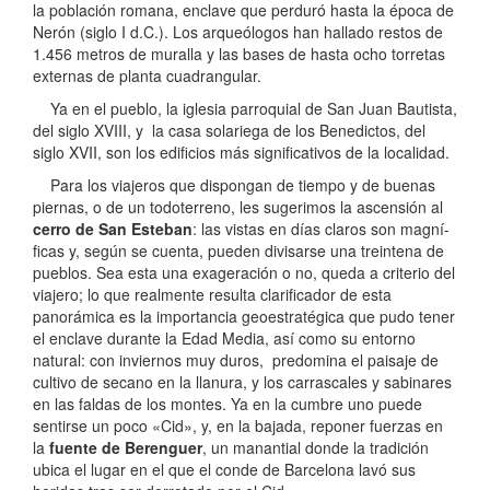
la población romana, enclave que perduró hasta la época de
Nerón (siglo I d.C.). Los arqueólogos han hallado restos de
1.456 metros de muralla y las bases de hasta ocho torretas
externas de planta cuadrangular.
Ya en el pueblo, la iglesia parroquial de San Juan Bautista,
del siglo XVIII, y la casa solariega de los Benedictos, del
siglo XVII, son los edificios más significativos de la localidad.
Para los viajeros que dispongan de tiempo y de buenas
piernas, o de un todoterreno, les sugerimos la ascensión al
cerro de San Esteban
: las vistas en dí­as claros son magní­
ficas y, según se cuenta, pueden divisarse una treintena de
pueblos. Sea esta una exageración o no, queda a criterio del
viajero; lo que realmente resulta clarificador de esta
panorámica es la importancia geoestratégica que pudo tener
el enclave durante la Edad Media, así­ como su entorno
natural: con inviernos muy duros, predomina el paisaje de
cultivo de secano en la llanura, y los carrascales y sabinares
en las faldas de los montes. Ya en la cumbre uno puede
sentirse un poco «Cid», y, en la bajada, reponer fuerzas en
la
fuente de Berenguer
, un manantial donde la tradición
ubica el lugar en el que el conde de Barcelona lavó sus