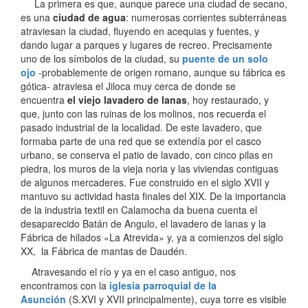
La primera es que, aunque parece una ciudad de secano,
es una
ciudad de agua
: numerosas corrientes subterráneas
atraviesan la ciudad, fluyendo en acequias y fuentes, y
dando lugar a parques y lugares de recreo. Precisamente
uno de los sí­mbolos de la ciudad, su
puente de un solo
ojo
-probablemente de origen romano, aunque su fábrica es
gótica- atraviesa el Jiloca muy cerca de donde se
encuentra
el viejo lavadero de lanas
, hoy restaurado, y
que, junto con las ruinas de los molinos, nos recuerda el
pasado industrial de la localidad. De este lavadero, que
formaba parte de una red que se extendí­a por el casco
urbano, se conserva el patio de lavado, con cinco pilas en
piedra, los muros de la vieja noria y las viviendas contiguas
de algunos mercaderes. Fue construido en el siglo XVII y
mantuvo su actividad hasta finales del XIX. De la importancia
de la industria textil en Calamocha da buena cuenta el
desaparecido Batán de Angulo, el lavadero de lanas y la
Fábrica de hilados «La Atrevida» y, ya a comienzos del siglo
XX, la Fábrica de mantas de Daudén.
Atravesando el rí­o y ya en el caso antiguo, nos
encontramos con la
iglesia parroquial de la
Asunción
(S.XVI y XVII principalmente), cuya torre es visible