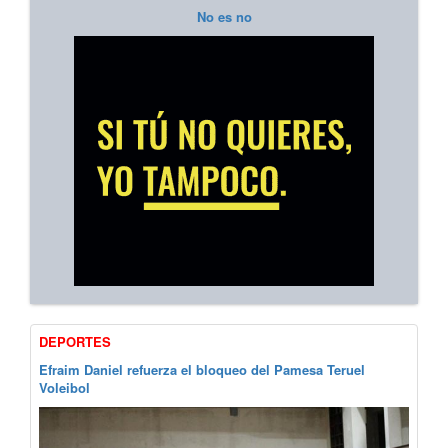
No es no
DEPORTES
Efraim Daniel refuerza el bloqueo del Pamesa Teruel
Voleibol