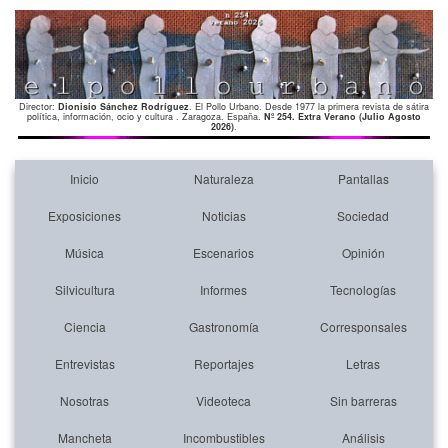
Director:
Dionisio Sánchez Rodríguez
. El Pollo Urbano. Desde 1977 la primera revista de sátira
política, información, ocio y cultura . Zaragoza. España.
Nº 254. Extra Verano (Julio Agosto
2026)
.
Inicio
Naturaleza
Pantallas
Exposiciones
Noticias
Sociedad
Música
Escenarios
Opinión
Silvicultura
Informes
Tecnologías
Ciencia
Gastronomía
Corresponsales
Entrevistas
Reportajes
Letras
Nosotras
Videoteca
Sin barreras
Mancheta
Incombustibles
Análisis