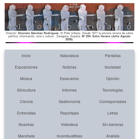
Director:
Dionisio Sánchez Rodríguez
. El Pollo Urbano. Desde 1977 la primera revista de sátira
política, información, ocio y cultura . Zaragoza. España.
Nº 254. Extra Verano (Julio Agosto
2026)
.
Inicio
Naturaleza
Pantallas
Exposiciones
Noticias
Sociedad
Música
Escenarios
Opinión
Silvicultura
Informes
Tecnologías
Ciencia
Gastronomía
Corresponsales
Entrevistas
Reportajes
Letras
Nosotras
Videoteca
Sin barreras
Mancheta
Incombustibles
Análisis