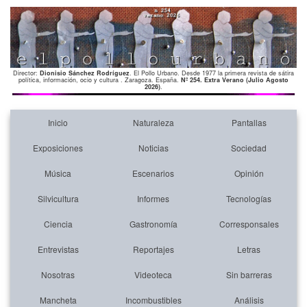
Director:
Dionisio Sánchez Rodríguez
. El Pollo Urbano. Desde 1977 la primera revista de sátira
política, información, ocio y cultura . Zaragoza. España.
Nº 254. Extra Verano (Julio Agosto
2026)
.
Inicio
Naturaleza
Pantallas
Exposiciones
Noticias
Sociedad
Música
Escenarios
Opinión
Silvicultura
Informes
Tecnologías
Ciencia
Gastronomía
Corresponsales
Entrevistas
Reportajes
Letras
Nosotras
Videoteca
Sin barreras
Mancheta
Incombustibles
Análisis