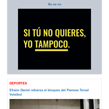
No es no
DEPORTES
Efraim Daniel refuerza el bloqueo del Pamesa Teruel
Voleibol