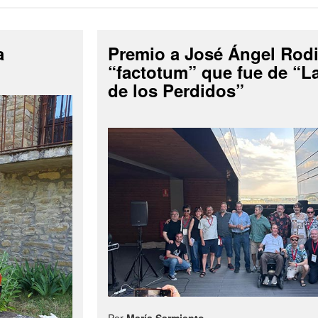
a
Premio a José Ángel Rodi
“factotum” que fue de “
de los Perdidos”
Por
María Sarmiento