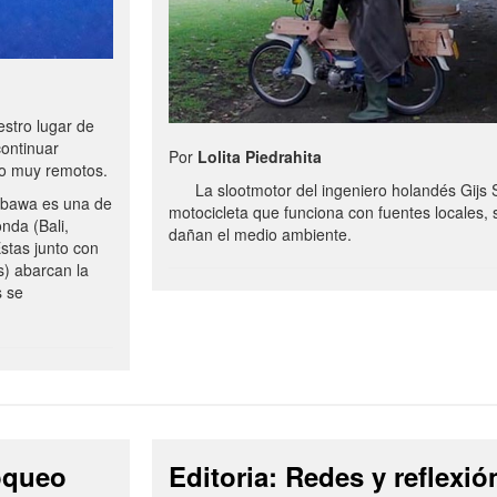
stro lugar de
continuar
Por
Lolita Piedrahita
no muy remotos.
La slootmotor del ingeniero holandés Gijs 
bawa es una de
motocicleta que funciona con fuentes locales, 
onda (Bali,
dañan el medio ambiente.
stas junto con
s) abarcan la
s se
loqueo
Editoria: Redes y reflexió