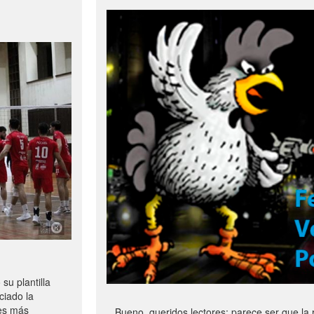
u plantilla
ciado la
les más
Bueno, queridos lectores: parece ser que la 