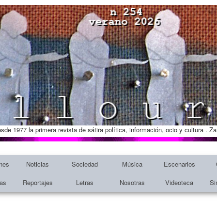
esde 1977 la primera revista de sátira política, información, ocio y cultura . 
nes
Noticias
Sociedad
Música
Escenarios
tas
Reportajes
Letras
Nosotras
Videoteca
Si