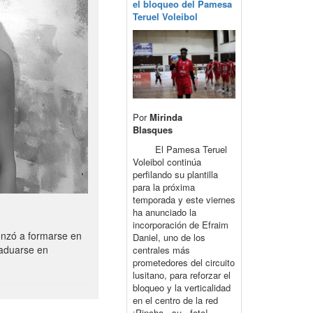
el bloqueo del Pamesa
Teruel Voleibol
Por
Mirinda
Blasques
El Pamesa Teruel
Voleibol continúa
perfilando su plantilla
para la próxima
temporada y este viernes
ha anunciado la
incorporación de Efraim
enzó a formarse en
Daniel, uno de los
raduarse en
centrales más
prometedores del circuito
lusitano, para reforzar el
bloqueo y la verticalidad
en el centro de la red
¡Pincha su foto!