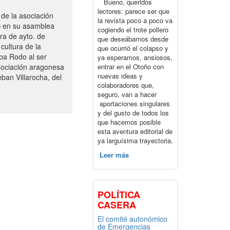
Bueno, queridos
lectores: parece ser que
de la asociación
la revista poco a poco va
S en su asamblea
cogiendo el trote pollero
ra de ayto. de
que deseábamos desde
cultura de la
que ocurrió el colapso y
ba Rodo al ser
ya esperamos, ansiosos,
entrar en el Otoño con
sociación aragonesa
nuevas ideas y
ban Villarocha, del
colaboradores que,
seguro, van a hacer
aportaciones singulares
y del gusto de todos los
que hacemos posible
esta aventura editorial de
ya larguísima trayectoria.
Leer más
POLÍTICA
CASERA
El comité autonómico
de Emergencias