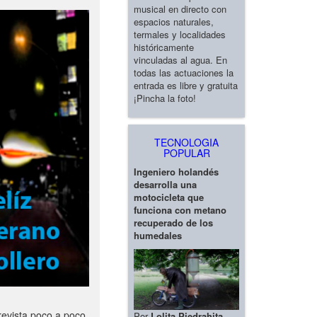
musical en directo con
espacios naturales,
termales y localidades
históricamente
vinculadas al agua. En
todas las actuaciones la
entrada es libre y gratuita
¡Pincha la foto!
TECNOLOGIA
POPULAR
Ingeniero holandés
desarrolla una
motocicleta que
funciona con metano
recuperado de los
humedales
revista poco a poco
Por
Lolita Piedrahita