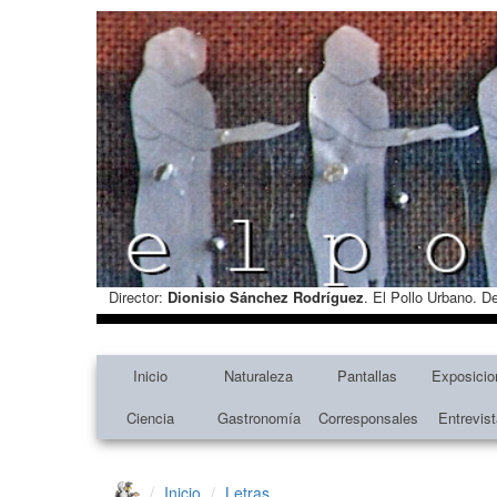
Director:
Dionisio Sánchez Rodríguez
. El Pollo Urbano. D
Inicio
Naturaleza
Pantallas
Exposicio
Ciencia
Gastronomía
Corresponsales
Entrevis
Inicio
Letras