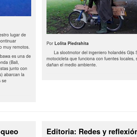
stro lugar de
continuar
Por
Lolita Piedrahita
no muy remotos.
La slootmotor del ingeniero holandés Gijs 
bawa es una de
motocicleta que funciona con fuentes locales, 
onda (Bali,
dañan el medio ambiente.
stas junto con
s) abarcan la
s se
loqueo
Editoria: Redes y reflexió