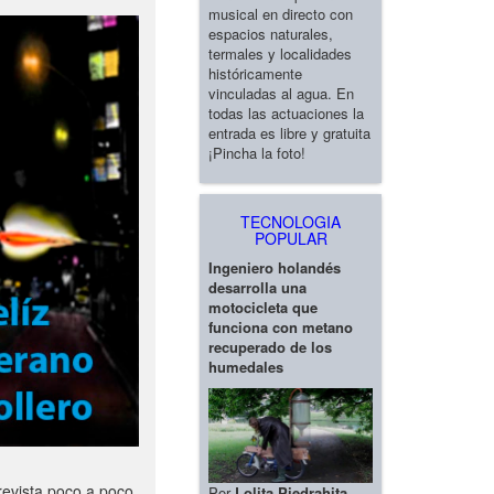
musical en directo con
espacios naturales,
termales y localidades
históricamente
vinculadas al agua. En
todas las actuaciones la
entrada es libre y gratuita
¡Pincha la foto!
TECNOLOGIA
POPULAR
Ingeniero holandés
desarrolla una
motocicleta que
funciona con metano
recuperado de los
humedales
revista poco a poco
Por
Lolita Piedrahita