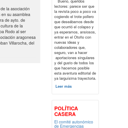
Bueno, queridos
lectores: parece ser que
de la asociación
la revista poco a poco va
S en su asamblea
cogiendo el trote pollero
ra de ayto. de
que deseábamos desde
cultura de la
que ocurrió el colapso y
ba Rodo al ser
ya esperamos, ansiosos,
entrar en el Otoño con
sociación aragonesa
nuevas ideas y
ban Villarocha, del
colaboradores que,
seguro, van a hacer
aportaciones singulares
y del gusto de todos los
que hacemos posible
esta aventura editorial de
ya larguísima trayectoria.
Leer más
POLÍTICA
CASERA
El comité autonómico
de Emergencias