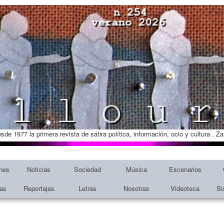
esde 1977 la primera revista de sátira política, información, ocio y cultura . 
nes
Noticias
Sociedad
Música
Escenarios
tas
Reportajes
Letras
Nosotras
Videoteca
Si