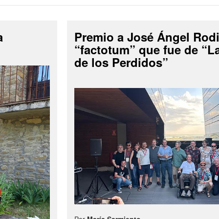
a
Premio a José Ángel Rodi
“factotum” que fue de “
de los Perdidos”
Por
María Sarmiento