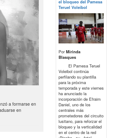
el bloqueo del Pamesa
Teruel Voleibol
Por
Mirinda
Blasques
El Pamesa Teruel
Voleibol continúa
perfilando su plantilla
para la próxima
temporada y este viernes
ha anunciado la
incorporación de Efraim
enzó a formarse en
Daniel, uno de los
raduarse en
centrales más
prometedores del circuito
lusitano, para reforzar el
bloqueo y la verticalidad
en el centro de la red
¡Pincha su foto!