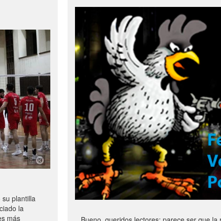
u plantilla
ciado la
les más
Bueno, queridos lectores: parece ser que la 