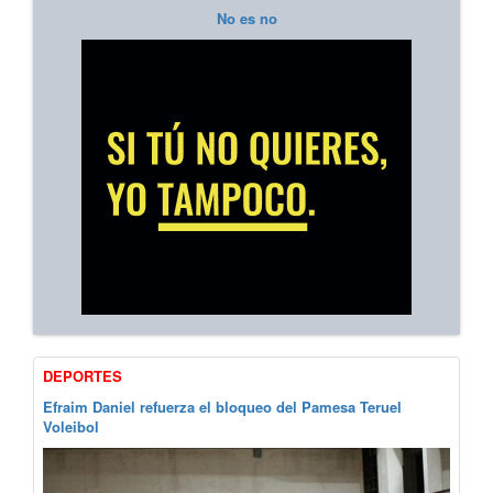
No es no
DEPORTES
Efraim Daniel refuerza el bloqueo del Pamesa Teruel
Voleibol