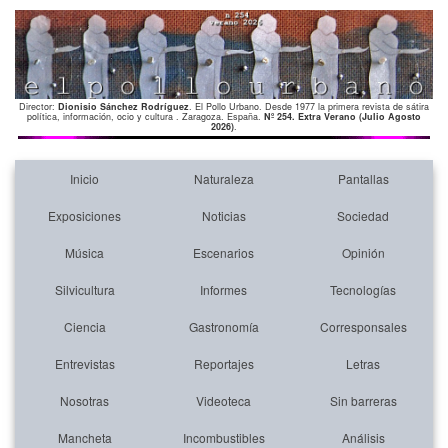
Director:
Dionisio Sánchez Rodríguez
. El Pollo Urbano. Desde 1977 la primera revista de sátira
política, información, ocio y cultura . Zaragoza. España.
Nº 254. Extra Verano (Julio Agosto
2026)
.
Inicio
Naturaleza
Pantallas
Exposiciones
Noticias
Sociedad
Música
Escenarios
Opinión
Silvicultura
Informes
Tecnologías
Ciencia
Gastronomía
Corresponsales
Entrevistas
Reportajes
Letras
Nosotras
Videoteca
Sin barreras
Mancheta
Incombustibles
Análisis