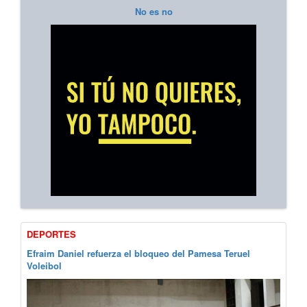
No es no
DEPORTES
Efraim Daniel refuerza el bloqueo del Pamesa Teruel
Voleibol