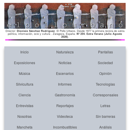
Director:
Dionisio Sánchez Rodríguez
. El Pollo Urbano. Desde 1977 la primera revista de sátira
política, información, ocio y cultura . Zaragoza. España.
Nº 254. Extra Verano (Julio Agosto
2026)
.
Inicio
Naturaleza
Pantallas
Exposiciones
Noticias
Sociedad
Música
Escenarios
Opinión
Silvicultura
Informes
Tecnologías
Ciencia
Gastronomía
Corresponsales
Entrevistas
Reportajes
Letras
Nosotras
Videoteca
Sin barreras
Mancheta
Incombustibles
Análisis