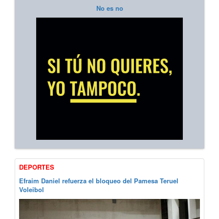
No es no
DEPORTES
Efraim Daniel refuerza el bloqueo del Pamesa Teruel
Voleibol