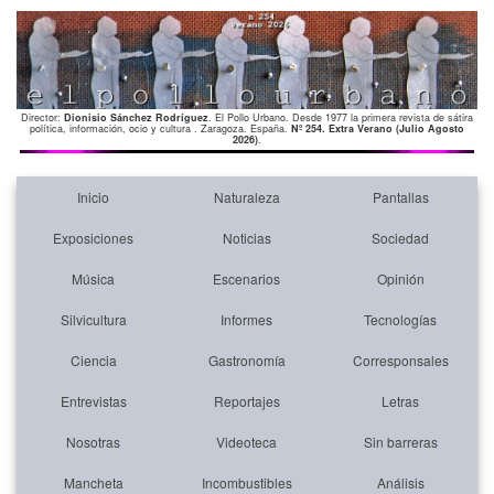
Director:
Dionisio Sánchez Rodríguez
. El Pollo Urbano. Desde 1977 la primera revista de sátira
política, información, ocio y cultura . Zaragoza. España.
Nº 254. Extra Verano (Julio Agosto
2026)
.
Inicio
Naturaleza
Pantallas
Exposiciones
Noticias
Sociedad
Música
Escenarios
Opinión
Silvicultura
Informes
Tecnologías
Ciencia
Gastronomía
Corresponsales
Entrevistas
Reportajes
Letras
Nosotras
Videoteca
Sin barreras
Mancheta
Incombustibles
Análisis