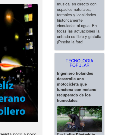
musical en directo con
espacios naturales,
termales y localidades
históricamente
vinculadas al agua. En
todas las actuaciones la
entrada es libre y gratuita
¡Pincha la foto!
TECNOLOGIA
POPULAR
Ingeniero holandés
desarrolla una
motocicleta que
funciona con metano
recuperado de los
humedales
revista poco a poco
Por
Lolita Piedrahita