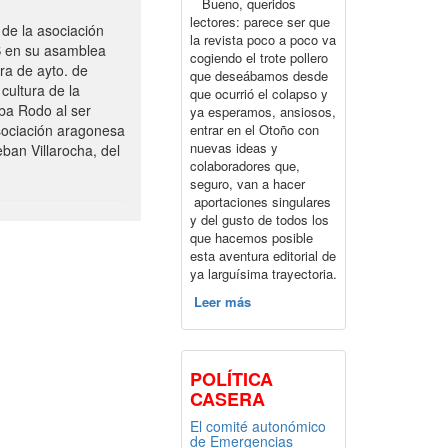
Bueno, queridos
lectores: parece ser que
de la asociación
la revista poco a poco va
S en su asamblea
cogiendo el trote pollero
ra de ayto. de
que deseábamos desde
cultura de la
que ocurrió el colapso y
ba Rodo al ser
ya esperamos, ansiosos,
entrar en el Otoño con
sociación aragonesa
nuevas ideas y
ban Villarocha, del
colaboradores que,
seguro, van a hacer
aportaciones singulares
y del gusto de todos los
que hacemos posible
esta aventura editorial de
ya larguísima trayectoria.
Leer más
POLÍTICA
CASERA
El comité autonómico
de Emergencias