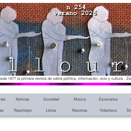
esde 1977 la primera revista de sátira política, información, ocio y cultura . 
nes
Noticias
Sociedad
Música
Escenarios
tas
Reportajes
Letras
Nosotras
Videoteca
Si