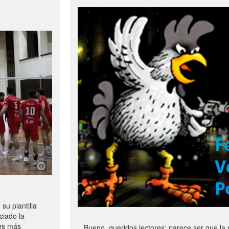
u plantilla
ciado la
les más
Bueno, queridos lectores: parece ser que la 