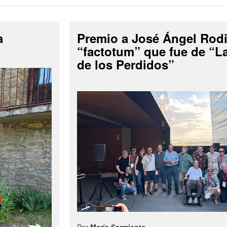
a
Premio a José Ángel Rodi
“factotum” que fue de “
de los Perdidos”
Por
María Sarmiento