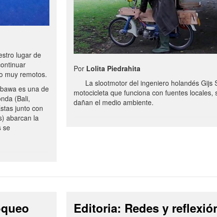
stro lugar de
continuar
Por
Lolita Piedrahita
no muy remotos.
La slootmotor del ingeniero holandés Gijs 
bawa es una de
motocicleta que funciona con fuentes locales, 
onda (Bali,
dañan el medio ambiente.
stas junto con
s) abarcan la
s se
loqueo
Editoria: Redes y reflexió