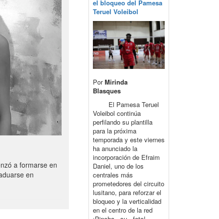
el bloqueo del Pamesa
Teruel Voleibol
Por
Mirinda
Blasques
El Pamesa Teruel
Voleibol continúa
perfilando su plantilla
para la próxima
temporada y este viernes
ha anunciado la
incorporación de Efraim
enzó a formarse en
Daniel, uno de los
raduarse en
centrales más
prometedores del circuito
lusitano, para reforzar el
bloqueo y la verticalidad
en el centro de la red
¡Pincha su foto!