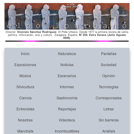
Director:
Dionisio Sánchez Rodríguez
. El Pollo Urbano. Desde 1977 la primera revista de sátira
política, información, ocio y cultura . Zaragoza. España.
Nº 254. Extra Verano (Julio Agosto
2026)
.
Inicio
Naturaleza
Pantallas
Exposiciones
Noticias
Sociedad
Música
Escenarios
Opinión
Silvicultura
Informes
Tecnologías
Ciencia
Gastronomía
Corresponsales
Entrevistas
Reportajes
Letras
Nosotras
Videoteca
Sin barreras
Mancheta
Incombustibles
Análisis