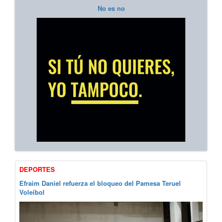
No es no
DEPORTES
Efraim Daniel refuerza el bloqueo del Pamesa Teruel
Voleibol