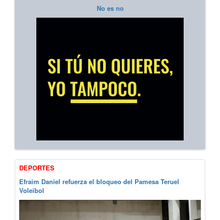
No es no
DEPORTES
Efraim Daniel refuerza el bloqueo del Pamesa Teruel
Voleibol