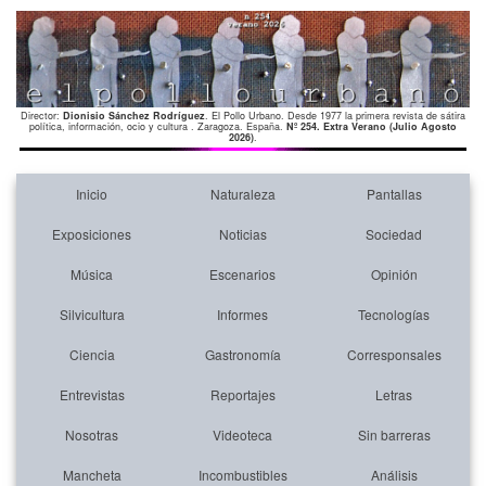
Director:
Dionisio Sánchez Rodríguez
. El Pollo Urbano. Desde 1977 la primera revista de sátira
política, información, ocio y cultura . Zaragoza. España.
Nº 254. Extra Verano (Julio Agosto
2026)
.
Inicio
Naturaleza
Pantallas
Exposiciones
Noticias
Sociedad
Música
Escenarios
Opinión
Silvicultura
Informes
Tecnologías
Ciencia
Gastronomía
Corresponsales
Entrevistas
Reportajes
Letras
Nosotras
Videoteca
Sin barreras
Mancheta
Incombustibles
Análisis