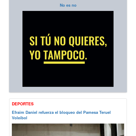
No es no
DEPORTES
Efraim Daniel refuerza el bloqueo del Pamesa Teruel
Voleibol