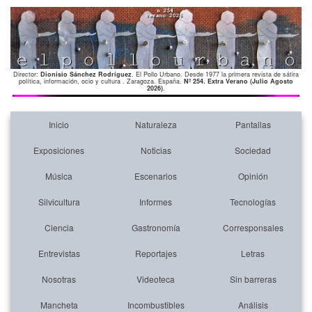
Director:
Dionisio Sánchez Rodríguez
. El Pollo Urbano. Desde 1977 la primera revista de sátira
política, información, ocio y cultura . Zaragoza. España.
Nº 254. Extra Verano (Julio Agosto
2026)
.
Inicio
Naturaleza
Pantallas
Exposiciones
Noticias
Sociedad
Música
Escenarios
Opinión
Silvicultura
Informes
Tecnologías
Ciencia
Gastronomía
Corresponsales
Entrevistas
Reportajes
Letras
Nosotras
Videoteca
Sin barreras
Mancheta
Incombustibles
Análisis