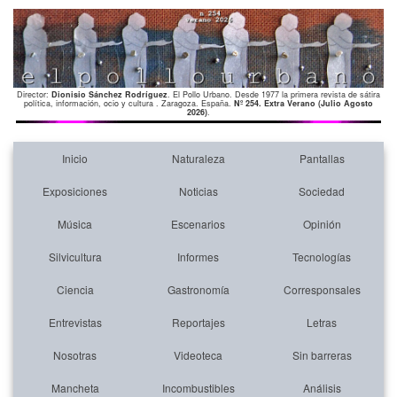
Director:
Dionisio Sánchez Rodríguez
. El Pollo Urbano. Desde 1977 la primera revista de sátira
política, información, ocio y cultura . Zaragoza. España.
Nº 254. Extra Verano (Julio Agosto
2026)
.
Inicio
Naturaleza
Pantallas
Exposiciones
Noticias
Sociedad
Música
Escenarios
Opinión
Silvicultura
Informes
Tecnologías
Ciencia
Gastronomía
Corresponsales
Entrevistas
Reportajes
Letras
Nosotras
Videoteca
Sin barreras
Mancheta
Incombustibles
Análisis