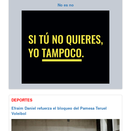
No es no
DEPORTES
Efraim Daniel refuerza el bloqueo del Pamesa Teruel
Voleibol