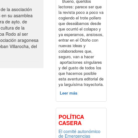
Bueno, queridos
lectores: parece ser que
de la asociación
la revista poco a poco va
S en su asamblea
cogiendo el trote pollero
ra de ayto. de
que deseábamos desde
cultura de la
que ocurrió el colapso y
ba Rodo al ser
ya esperamos, ansiosos,
entrar en el Otoño con
sociación aragonesa
nuevas ideas y
ban Villarocha, del
colaboradores que,
seguro, van a hacer
aportaciones singulares
y del gusto de todos los
que hacemos posible
esta aventura editorial de
ya larguísima trayectoria.
Leer más
POLÍTICA
CASERA
El comité autonómico
de Emergencias