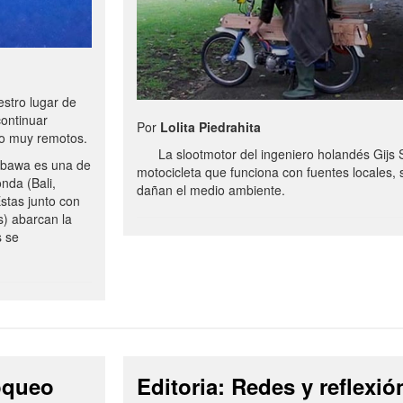
stro lugar de
continuar
Por
Lolita Piedrahita
no muy remotos.
La slootmotor del ingeniero holandés Gijs 
bawa es una de
motocicleta que funciona con fuentes locales, 
onda (Bali,
dañan el medio ambiente.
stas junto con
s) abarcan la
s se
loqueo
Editoria: Redes y reflexió