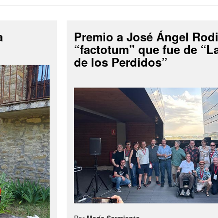
a
Premio a José Ángel Rodi
“factotum” que fue de “
de los Perdidos”
Por
María Sarmiento