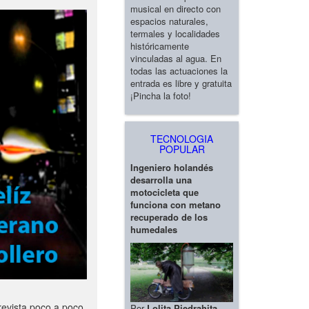
musical en directo con
espacios naturales,
termales y localidades
históricamente
vinculadas al agua. En
todas las actuaciones la
entrada es libre y gratuita
¡Pincha la foto!
TECNOLOGIA
POPULAR
Ingeniero holandés
desarrolla una
motocicleta que
funciona con metano
recuperado de los
humedales
revista poco a poco
Por
Lolita Piedrahita