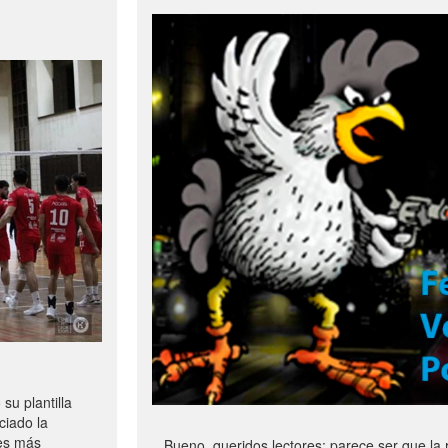
u plantilla
ciado la
les más
Bueno, queridos lectores: parece ser que la 