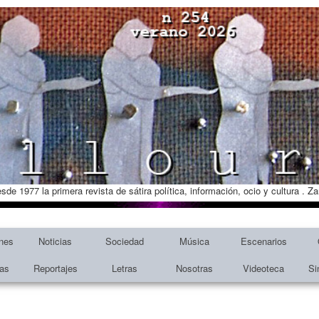
esde 1977 la primera revista de sátira política, información, ocio y cultura . 
nes
Noticias
Sociedad
Música
Escenarios
tas
Reportajes
Letras
Nosotras
Videoteca
Si