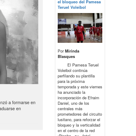
el bloqueo del Pamesa
Teruel Voleibol
Por
Mirinda
Blasques
El Pamesa Teruel
Voleibol continúa
perfilando su plantilla
para la próxima
temporada y este viernes
ha anunciado la
incorporación de Efraim
enzó a formarse en
Daniel, uno de los
raduarse en
centrales más
prometedores del circuito
lusitano, para reforzar el
bloqueo y la verticalidad
en el centro de la red
¡Pincha su foto!