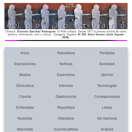
Director:
Dionisio Sánchez Rodríguez
. El Pollo Urbano. Desde 1977 la primera revista de sátira
política, información, ocio y cultura . Zaragoza. España.
Nº 254. Extra Verano (Julio Agosto
2026)
.
Inicio
Naturaleza
Pantallas
Exposiciones
Noticias
Sociedad
Música
Escenarios
Opinión
Silvicultura
Informes
Tecnologías
Ciencia
Gastronomía
Corresponsales
Entrevistas
Reportajes
Letras
Nosotras
Videoteca
Sin barreras
Mancheta
Incombustibles
Análisis