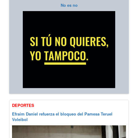
No es no
DEPORTES
Efraim Daniel refuerza el bloqueo del Pamesa Teruel
Voleibol