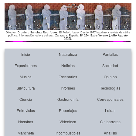
Director:
Dionisio Sánchez Rodríguez
. El Pollo Urbano. Desde 1977 la primera revista de sátira
política, información, ocio y cultura . Zaragoza. España.
Nº 254. Extra Verano (Julio Agosto
2026)
.
Inicio
Naturaleza
Pantallas
Exposiciones
Noticias
Sociedad
Música
Escenarios
Opinión
Silvicultura
Informes
Tecnologías
Ciencia
Gastronomía
Corresponsales
Entrevistas
Reportajes
Letras
Nosotras
Videoteca
Sin barreras
Mancheta
Incombustibles
Análisis