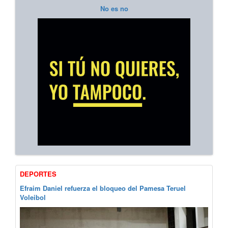
No es no
DEPORTES
Efraim Daniel refuerza el bloqueo del Pamesa Teruel
Voleibol