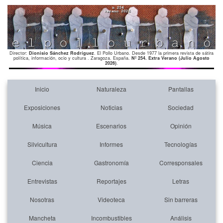
Director:
Dionisio Sánchez Rodríguez
. El Pollo Urbano. Desde 1977 la primera revista de sátira
política, información, ocio y cultura . Zaragoza. España.
Nº 254. Extra Verano (Julio Agosto
2026)
.
Inicio
Naturaleza
Pantallas
Exposiciones
Noticias
Sociedad
Música
Escenarios
Opinión
Silvicultura
Informes
Tecnologías
Ciencia
Gastronomía
Corresponsales
Entrevistas
Reportajes
Letras
Nosotras
Videoteca
Sin barreras
Mancheta
Incombustibles
Análisis