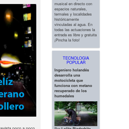
musical en directo con
espacios naturales,
termales y localidades
históricamente
vinculadas al agua. En
todas las actuaciones la
entrada es libre y gratuita
¡Pincha la foto!
TECNOLOGIA
POPULAR
Ingeniero holandés
desarrolla una
motocicleta que
funciona con metano
recuperado de los
humedales
revista poco a poco
Por
Lolita Piedrahita