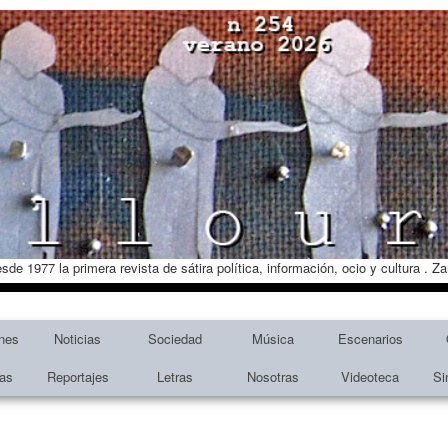
esde 1977 la primera revista de sátira política, información, ocio y cultura . 
nes
Noticias
Sociedad
Música
Escenarios
tas
Reportajes
Letras
Nosotras
Videoteca
Si