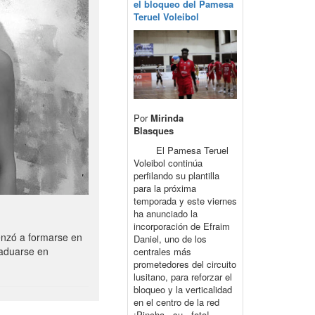
el bloqueo del Pamesa
Teruel Voleibol
Por
Mirinda
Blasques
El Pamesa Teruel
Voleibol continúa
perfilando su plantilla
para la próxima
temporada y este viernes
ha anunciado la
incorporación de Efraim
enzó a formarse en
Daniel, uno de los
raduarse en
centrales más
prometedores del circuito
lusitano, para reforzar el
bloqueo y la verticalidad
en el centro de la red
¡Pincha su foto!