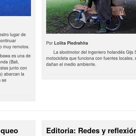
stro lugar de
continuar
Por
Lolita Piedrahita
no muy remotos.
La slootmotor del ingeniero holandés Gijs 
bawa es una de
motocicleta que funciona con fuentes locales, 
onda (Bali,
dañan el medio ambiente.
stas junto con
s) abarcan la
s se
loqueo
Editoria: Redes y reflexió