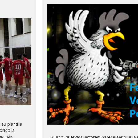
u plantilla
ciado la
les más
Bueno, queridos lectores: parece ser que la 