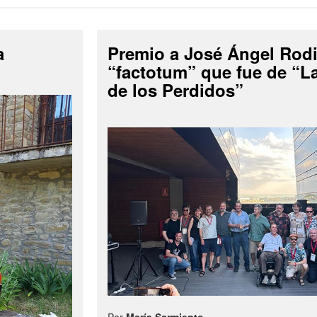
a
Premio a José Ángel Rodi
“factotum” que fue de “
de los Perdidos”
Por
María Sarmiento