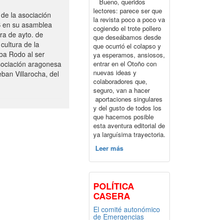
Bueno, queridos
lectores: parece ser que
de la asociación
la revista poco a poco va
S en su asamblea
cogiendo el trote pollero
ra de ayto. de
que deseábamos desde
cultura de la
que ocurrió el colapso y
ba Rodo al ser
ya esperamos, ansiosos,
entrar en el Otoño con
sociación aragonesa
nuevas ideas y
ban Villarocha, del
colaboradores que,
seguro, van a hacer
aportaciones singulares
y del gusto de todos los
que hacemos posible
esta aventura editorial de
ya larguísima trayectoria.
Leer más
POLÍTICA
CASERA
El comité autonómico
de Emergencias