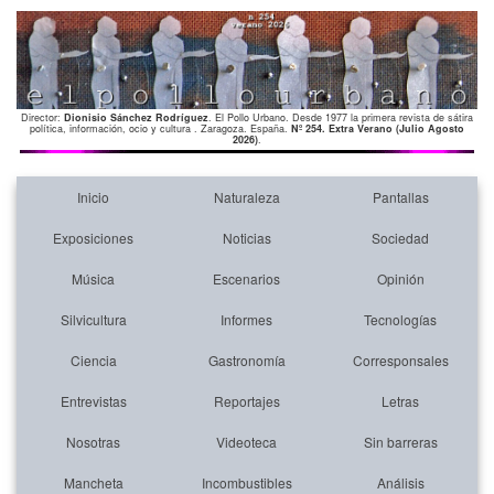
Director:
Dionisio Sánchez Rodríguez
. El Pollo Urbano. Desde 1977 la primera revista de sátira
política, información, ocio y cultura . Zaragoza. España.
Nº 254. Extra Verano (Julio Agosto
2026)
.
Inicio
Naturaleza
Pantallas
Exposiciones
Noticias
Sociedad
Música
Escenarios
Opinión
Silvicultura
Informes
Tecnologías
Ciencia
Gastronomía
Corresponsales
Entrevistas
Reportajes
Letras
Nosotras
Videoteca
Sin barreras
Mancheta
Incombustibles
Análisis