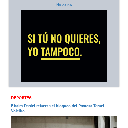
No es no
DEPORTES
Efraim Daniel refuerza el bloqueo del Pamesa Teruel
Voleibol