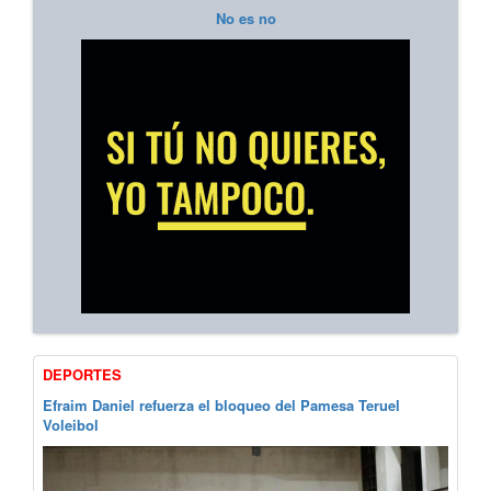
No es no
DEPORTES
Efraim Daniel refuerza el bloqueo del Pamesa Teruel
Voleibol