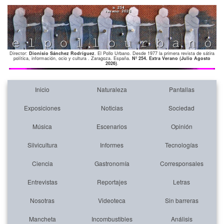
Director:
Dionisio Sánchez Rodríguez
. El Pollo Urbano. Desde 1977 la primera revista de sátira
política, información, ocio y cultura . Zaragoza. España.
Nº 254. Extra Verano (Julio Agosto
2026)
.
Inicio
Naturaleza
Pantallas
Exposiciones
Noticias
Sociedad
Música
Escenarios
Opinión
Silvicultura
Informes
Tecnologías
Ciencia
Gastronomía
Corresponsales
Entrevistas
Reportajes
Letras
Nosotras
Videoteca
Sin barreras
Mancheta
Incombustibles
Análisis