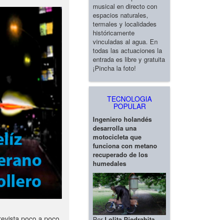
musical en directo con
espacios naturales,
termales y localidades
históricamente
vinculadas al agua. En
todas las actuaciones la
entrada es libre y gratuita
¡Pincha la foto!
TECNOLOGIA
POPULAR
Ingeniero holandés
desarrolla una
motocicleta que
funciona con metano
recuperado de los
humedales
revista poco a poco
Por
Lolita Piedrahita