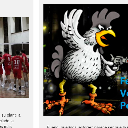
u plantilla
ciado la
les más
Bueno, queridos lectores: parece ser que la 