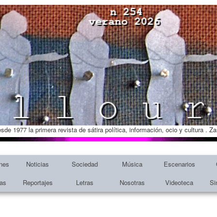
esde 1977 la primera revista de sátira política, información, ocio y cultura . 
nes
Noticias
Sociedad
Música
Escenarios
tas
Reportajes
Letras
Nosotras
Videoteca
Si