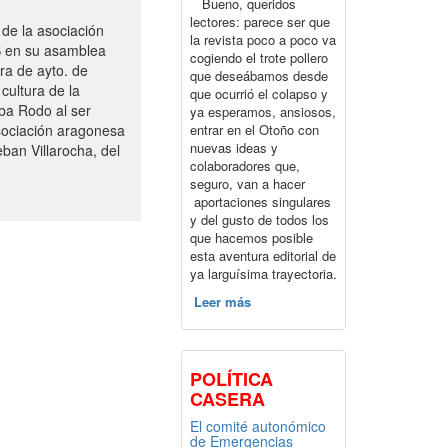
Bueno, queridos
lectores: parece ser que
de la asociación
la revista poco a poco va
S en su asamblea
cogiendo el trote pollero
ra de ayto. de
que deseábamos desde
cultura de la
que ocurrió el colapso y
ba Rodo al ser
ya esperamos, ansiosos,
entrar en el Otoño con
sociación aragonesa
nuevas ideas y
ban Villarocha, del
colaboradores que,
seguro, van a hacer
aportaciones singulares
y del gusto de todos los
que hacemos posible
esta aventura editorial de
ya larguísima trayectoria.
Leer más
POLÍTICA
CASERA
El comité autonómico
de Emergencias