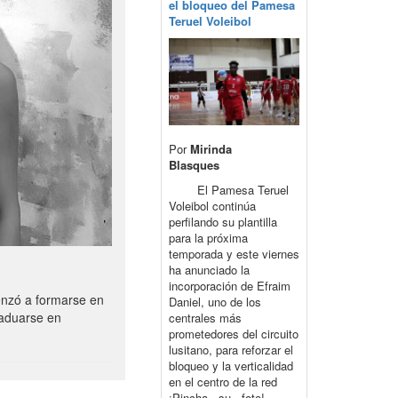
el bloqueo del Pamesa
Teruel Voleibol
Por
Mirinda
Blasques
El Pamesa Teruel
Voleibol continúa
perfilando su plantilla
para la próxima
temporada y este viernes
ha anunciado la
incorporación de Efraim
enzó a formarse en
Daniel, uno de los
raduarse en
centrales más
prometedores del circuito
lusitano, para reforzar el
bloqueo y la verticalidad
en el centro de la red
¡Pincha su foto!