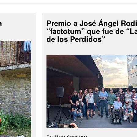
a
Premio a José Ángel Rodi
“factotum” que fue de “
de los Perdidos”
Por
María Sarmiento