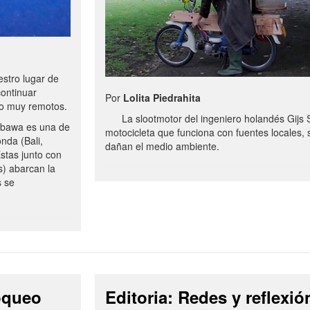
stro lugar de
continuar
Por
Lolita Piedrahita
no muy remotos.
La slootmotor del ingeniero holandés Gijs 
bawa es una de
motocicleta que funciona con fuentes locales, 
onda (Bali,
dañan el medio ambiente.
stas junto con
s) abarcan la
s se
loqueo
Editoria: Redes y reflexió