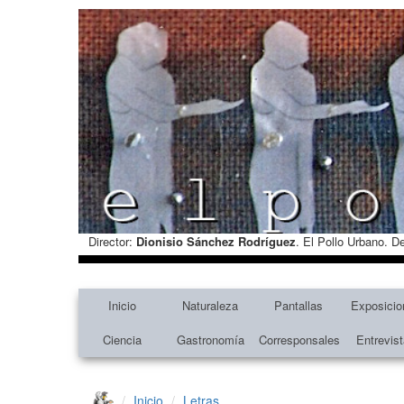
Director:
Dionisio Sánchez Rodríguez
. El Pollo Urbano. D
Inicio
Naturaleza
Pantallas
Exposicio
Ciencia
Gastronomía
Corresponsales
Entrevis
Inicio
Letras