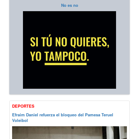
No es no
DEPORTES
Efraim Daniel refuerza el bloqueo del Pamesa Teruel
Voleibol