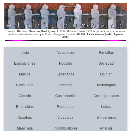
Director:
Dionisio Sánchez Rodríguez
. El Pollo Urbano. Desde 1977 la primera revista de sátira
política, información, ocio y cultura . Zaragoza. España.
Nº 254. Extra Verano (Julio Agosto
2026)
.
Inicio
Naturaleza
Pantallas
Exposiciones
Noticias
Sociedad
Música
Escenarios
Opinión
Silvicultura
Informes
Tecnologías
Ciencia
Gastronomía
Corresponsales
Entrevistas
Reportajes
Letras
Nosotras
Videoteca
Sin barreras
Mancheta
Incombustibles
Análisis