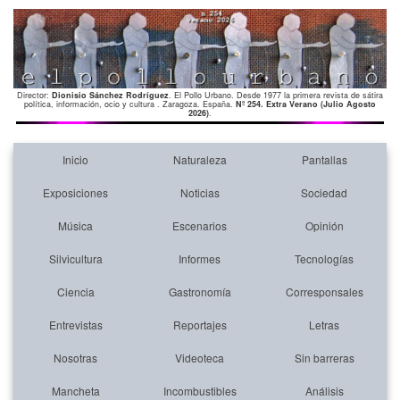
Director:
Dionisio Sánchez Rodríguez
. El Pollo Urbano. Desde 1977 la primera revista de sátira
política, información, ocio y cultura . Zaragoza. España.
Nº 254. Extra Verano (Julio Agosto
2026)
.
Inicio
Naturaleza
Pantallas
Exposiciones
Noticias
Sociedad
Música
Escenarios
Opinión
Silvicultura
Informes
Tecnologías
Ciencia
Gastronomía
Corresponsales
Entrevistas
Reportajes
Letras
Nosotras
Videoteca
Sin barreras
Mancheta
Incombustibles
Análisis