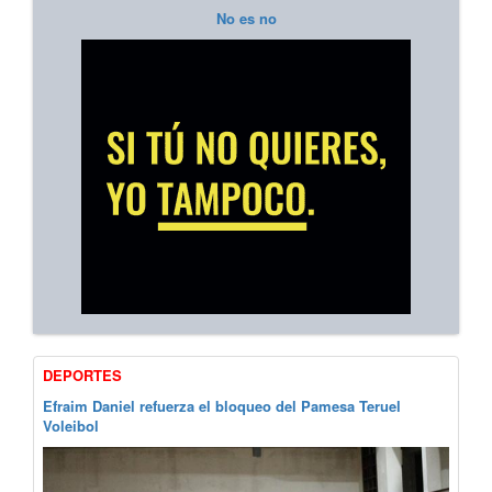
No es no
DEPORTES
Efraim Daniel refuerza el bloqueo del Pamesa Teruel
Voleibol