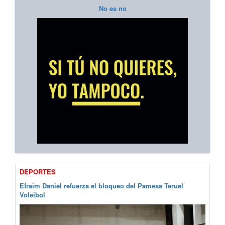
No es no
DEPORTES
Efraim Daniel refuerza el bloqueo del Pamesa Teruel
Voleibol