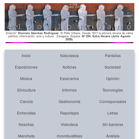
Director:
Dionisio Sánchez Rodríguez
. El Pollo Urbano. Desde 1977 la primera revista de sátira
política, información, ocio y cultura . Zaragoza. España.
Nº 254. Extra Verano (Julio Agosto
2026)
.
Inicio
Naturaleza
Pantallas
Exposiciones
Noticias
Sociedad
Música
Escenarios
Opinión
Silvicultura
Informes
Tecnologías
Ciencia
Gastronomía
Corresponsales
Entrevistas
Reportajes
Letras
Nosotras
Videoteca
Sin barreras
Mancheta
Incombustibles
Análisis