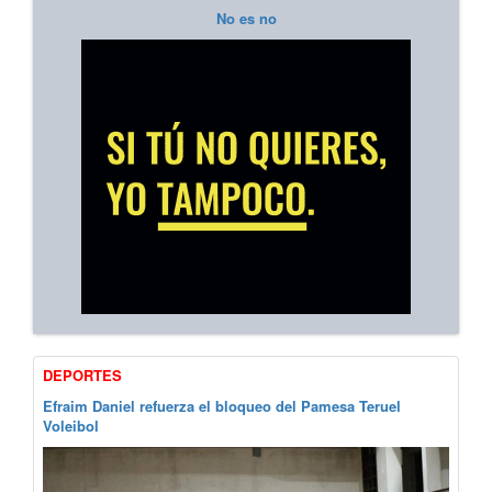
No es no
DEPORTES
Efraim Daniel refuerza el bloqueo del Pamesa Teruel
Voleibol