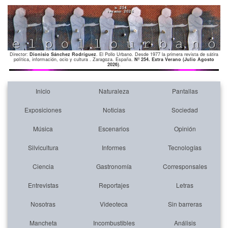
Director:
Dionisio Sánchez Rodríguez
. El Pollo Urbano. Desde 1977 la primera revista de sátira
política, información, ocio y cultura . Zaragoza. España.
Nº 254. Extra Verano (Julio Agosto
2026)
.
Inicio
Naturaleza
Pantallas
Exposiciones
Noticias
Sociedad
Música
Escenarios
Opinión
Silvicultura
Informes
Tecnologías
Ciencia
Gastronomía
Corresponsales
Entrevistas
Reportajes
Letras
Nosotras
Videoteca
Sin barreras
Mancheta
Incombustibles
Análisis