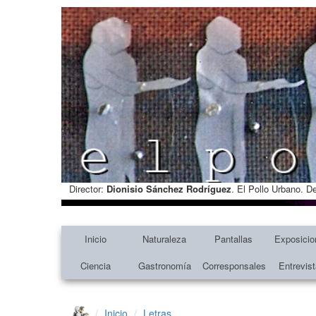
Director:
Dionisio Sánchez Rodríguez
. El Pollo Urbano. D
Inicio
Naturaleza
Pantallas
Exposicio
Ciencia
Gastronomía
Corresponsales
Entrevis
Inicio
Letras