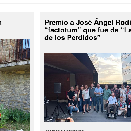
a
Premio a José Ángel Rodi
“factotum” que fue de “
de los Perdidos”
Por
María Sarmiento