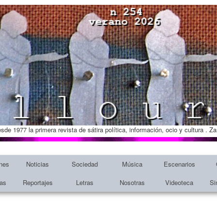
esde 1977 la primera revista de sátira política, información, ocio y cultura . 
nes
Noticias
Sociedad
Música
Escenarios
tas
Reportajes
Letras
Nosotras
Videoteca
Si