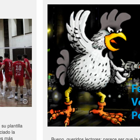
u plantilla
ciado la
les más
Bueno, queridos lectores: parece ser que la 