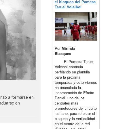
el bloqueo del Pamesa
Teruel Voleibol
Por
Mirinda
Blasques
El Pamesa Teruel
Voleibol continúa
perfilando su plantilla
para la próxima
temporada y este viernes
ha anunciado la
incorporación de Efraim
enzó a formarse en
Daniel, uno de los
raduarse en
centrales más
prometedores del circuito
lusitano, para reforzar el
bloqueo y la verticalidad
en el centro de la red
¡Pincha su foto!