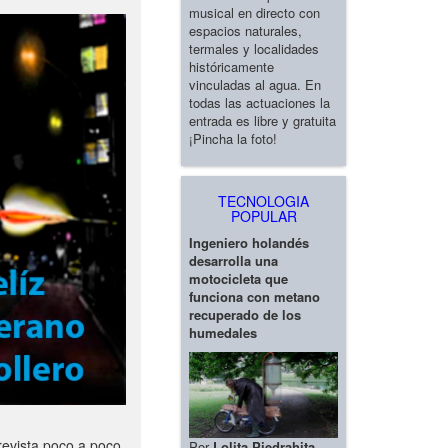
musical en directo con
espacios naturales,
termales y localidades
históricamente
vinculadas al agua. En
todas las actuaciones la
entrada es libre y gratuita
¡Pincha la foto!
TECNOLOGIA
POPULAR
Ingeniero holandés
desarrolla una
motocicleta que
funciona con metano
recuperado de los
humedales
revista poco a poco
Por
Lolita Piedrahita