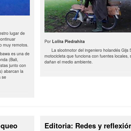
stro lugar de
continuar
Por
Lolita Piedrahita
no muy remotos.
La slootmotor del ingeniero holandés Gijs 
bawa es una de
motocicleta que funciona con fuentes locales, 
onda (Bali,
dañan el medio ambiente.
stas junto con
s) abarcan la
s se
loqueo
Editoria: Redes y reflexió