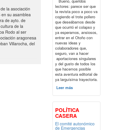
Bueno, queridos
lectores: parece ser que
de la asociación
la revista poco a poco va
S en su asamblea
cogiendo el trote pollero
ra de ayto. de
que deseábamos desde
cultura de la
que ocurrió el colapso y
ba Rodo al ser
ya esperamos, ansiosos,
entrar en el Otoño con
sociación aragonesa
nuevas ideas y
ban Villarocha, del
colaboradores que,
seguro, van a hacer
aportaciones singulares
y del gusto de todos los
que hacemos posible
esta aventura editorial de
ya larguísima trayectoria.
Leer más
POLÍTICA
CASERA
El comité autonómico
de Emergencias