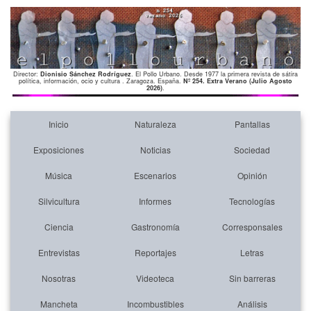
Director:
Dionisio Sánchez Rodríguez
. El Pollo Urbano. Desde 1977 la primera revista de sátira
política, información, ocio y cultura . Zaragoza. España.
Nº 254. Extra Verano (Julio Agosto
2026)
.
Inicio
Naturaleza
Pantallas
Exposiciones
Noticias
Sociedad
Música
Escenarios
Opinión
Silvicultura
Informes
Tecnologías
Ciencia
Gastronomía
Corresponsales
Entrevistas
Reportajes
Letras
Nosotras
Videoteca
Sin barreras
Mancheta
Incombustibles
Análisis