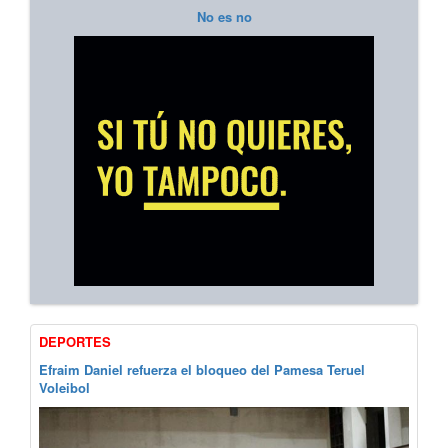
No es no
DEPORTES
Efraim Daniel refuerza el bloqueo del Pamesa Teruel
Voleibol