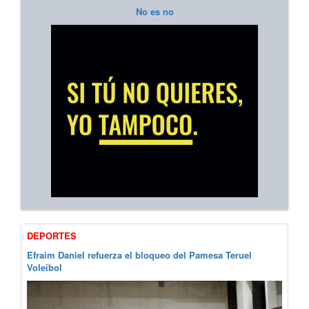
No es no
DEPORTES
Efraim Daniel refuerza el bloqueo del Pamesa Teruel
Voleibol