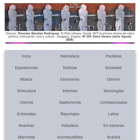
Director:
Dionisio Sánchez Rodríguez
. El Pollo Urbano. Desde 1977 la primera revista de sátira
política, información, ocio y cultura . Zaragoza. España.
Nº 254. Extra Verano (Julio Agosto
2026)
.
Inicio
Naturaleza
Pantallas
Exposiciones
Noticias
Sociedad
Música
Escenarios
Opinión
Silvicultura
Informes
Tecnologías
Ciencia
Gastronomía
Corresponsales
Entrevistas
Reportajes
Letras
Nosotras
Videoteca
Sin barreras
Mancheta
Incombustibles
Análisis