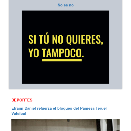
No es no
DEPORTES
Efraim Daniel refuerza el bloqueo del Pamesa Teruel
Voleibol