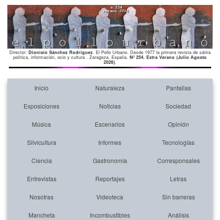
Director:
Dionisio Sánchez Rodríguez
. El Pollo Urbano. Desde 1977 la primera revista de sátira
política, información, ocio y cultura . Zaragoza. España.
Nº 254. Extra Verano (Julio Agosto
2026)
.
Inicio
Naturaleza
Pantallas
Exposiciones
Noticias
Sociedad
Música
Escenarios
Opinión
Silvicultura
Informes
Tecnologías
Ciencia
Gastronomía
Corresponsales
Entrevistas
Reportajes
Letras
Nosotras
Videoteca
Sin barreras
Mancheta
Incombustibles
Análisis