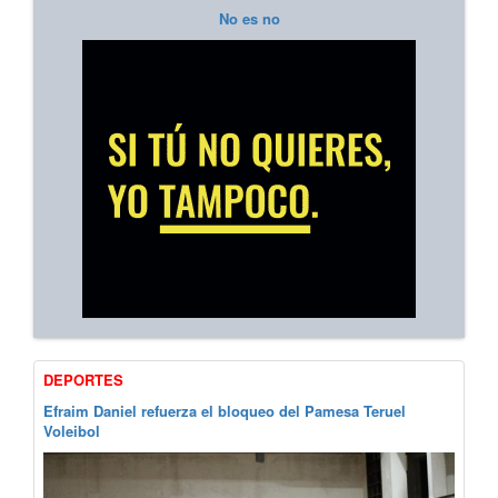
No es no
DEPORTES
Efraim Daniel refuerza el bloqueo del Pamesa Teruel
Voleibol