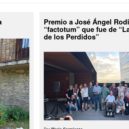
a
Premio a José Ángel Rodi
“factotum” que fue de “
de los Perdidos”
Por
María Sarmiento