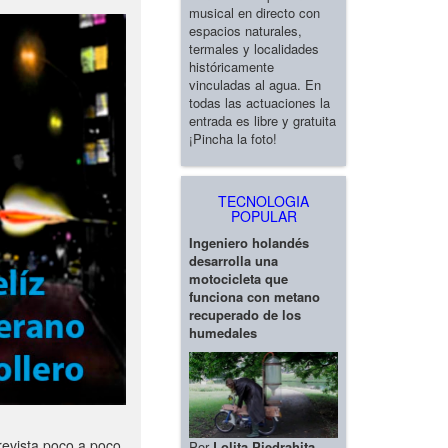
musical en directo con
espacios naturales,
termales y localidades
históricamente
vinculadas al agua. En
todas las actuaciones la
entrada es libre y gratuita
¡Pincha la foto!
TECNOLOGIA
POPULAR
Ingeniero holandés
desarrolla una
motocicleta que
funciona con metano
recuperado de los
humedales
revista poco a poco
Por
Lolita Piedrahita