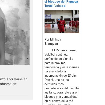
el bloqueo del Pamesa
Teruel Voleibol
Por
Mirinda
Blasques
El Pamesa Teruel
Voleibol continúa
perfilando su plantilla
para la próxima
temporada y este viernes
ha anunciado la
incorporación de Efraim
enzó a formarse en
Daniel, uno de los
raduarse en
centrales más
prometedores del circuito
lusitano, para reforzar el
bloqueo y la verticalidad
en el centro de la red
¡Pincha su foto!