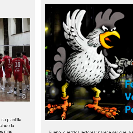
u plantilla
ciado la
les más
Bueno, queridos lectores: parece ser que la 