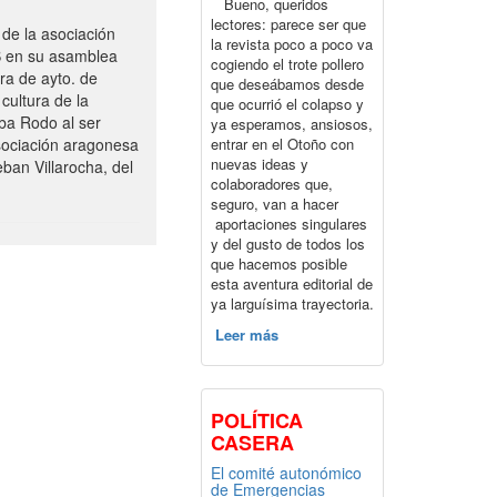
Bueno, queridos
lectores: parece ser que
de la asociación
la revista poco a poco va
S en su asamblea
cogiendo el trote pollero
ra de ayto. de
que deseábamos desde
cultura de la
que ocurrió el colapso y
ba Rodo al ser
ya esperamos, ansiosos,
entrar en el Otoño con
sociación aragonesa
nuevas ideas y
ban Villarocha, del
colaboradores que,
seguro, van a hacer
aportaciones singulares
y del gusto de todos los
que hacemos posible
esta aventura editorial de
ya larguísima trayectoria.
Leer más
POLÍTICA
CASERA
El comité autonómico
de Emergencias