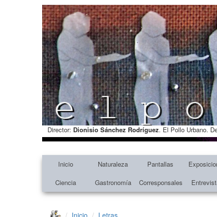
Director:
Dionisio Sánchez Rodríguez
. El Pollo Urbano. D
Inicio
Naturaleza
Pantallas
Exposicio
Ciencia
Gastronomía
Corresponsales
Entrevis
Inicio
Letras