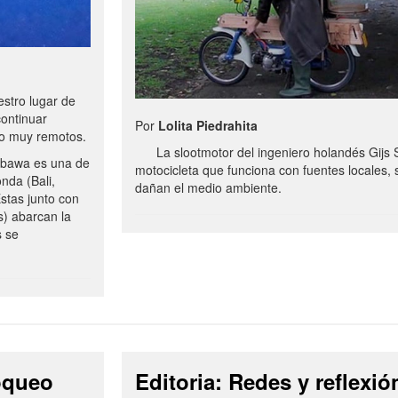
stro lugar de
continuar
Por
Lolita Piedrahita
no muy remotos.
La slootmotor del ingeniero holandés Gijs 
bawa es una de
motocicleta que funciona con fuentes locales, 
onda (Bali,
dañan el medio ambiente.
stas junto con
s) abarcan la
s se
loqueo
Editoria: Redes y reflexió