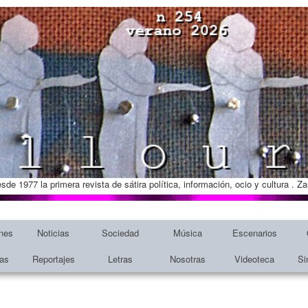
esde 1977 la primera revista de sátira política, información, ocio y cultura . 
nes
Noticias
Sociedad
Música
Escenarios
tas
Reportajes
Letras
Nosotras
Videoteca
Si