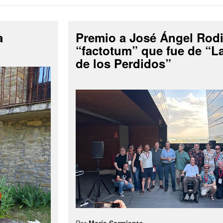
a
Premio a José Ángel Rodi
“factotum” que fue de “
de los Perdidos”
Por
María Sarmiento