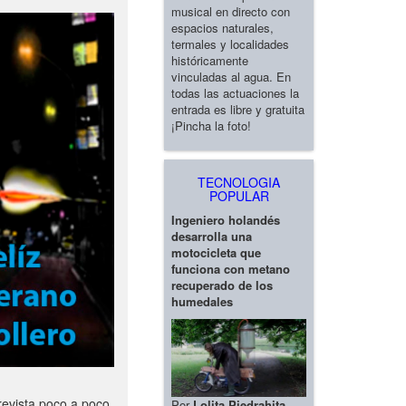
musical en directo con
espacios naturales,
termales y localidades
históricamente
vinculadas al agua. En
todas las actuaciones la
entrada es libre y gratuita
¡Pincha la foto!
TECNOLOGIA
POPULAR
Ingeniero holandés
desarrolla una
motocicleta que
funciona con metano
recuperado de los
humedales
revista poco a poco
Por
Lolita Piedrahita