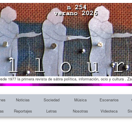
esde 1977 la primera revista de sátira política, información, ocio y cultura . 
nes
Noticias
Sociedad
Música
Escenarios
tas
Reportajes
Letras
Nosotras
Videoteca
Si