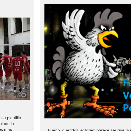
u plantilla
ciado la
les más
Bueno, queridos lectores: parece ser que la 