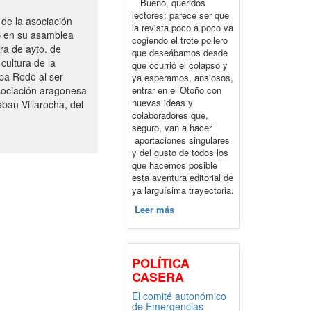
Bueno, queridos
lectores: parece ser que
de la asociación
la revista poco a poco va
S en su asamblea
cogiendo el trote pollero
ra de ayto. de
que deseábamos desde
cultura de la
que ocurrió el colapso y
ba Rodo al ser
ya esperamos, ansiosos,
entrar en el Otoño con
sociación aragonesa
nuevas ideas y
ban Villarocha, del
colaboradores que,
seguro, van a hacer
aportaciones singulares
y del gusto de todos los
que hacemos posible
esta aventura editorial de
ya larguísima trayectoria.
Leer más
POLÍTICA
CASERA
El comité autonómico
de Emergencias