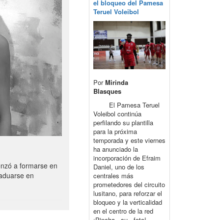
el bloqueo del Pamesa
Teruel Voleibol
Por
Mirinda
Blasques
El Pamesa Teruel
Voleibol continúa
perfilando su plantilla
para la próxima
temporada y este viernes
ha anunciado la
incorporación de Efraim
enzó a formarse en
Daniel, uno de los
raduarse en
centrales más
prometedores del circuito
lusitano, para reforzar el
bloqueo y la verticalidad
en el centro de la red
¡Pincha su foto!