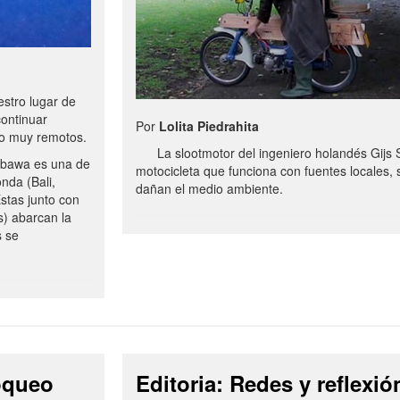
stro lugar de
continuar
Por
Lolita Piedrahita
no muy remotos.
La slootmotor del ingeniero holandés Gijs 
bawa es una de
motocicleta que funciona con fuentes locales, 
onda (Bali,
dañan el medio ambiente.
stas junto con
s) abarcan la
s se
loqueo
Editoria: Redes y reflexió