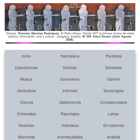
Director:
Dionisio Sánchez Rodríguez
. El Pollo Urbano. Desde 1977 la primera revista de sátira
política, información, ocio y cultura . Zaragoza. España.
Nº 254. Extra Verano (Julio Agosto
2026)
.
Inicio
Naturaleza
Pantallas
Exposiciones
Noticias
Sociedad
Música
Escenarios
Opinión
Silvicultura
Informes
Tecnologías
Ciencia
Gastronomía
Corresponsales
Entrevistas
Reportajes
Letras
Nosotras
Videoteca
Sin barreras
Mancheta
Incombustibles
Análisis