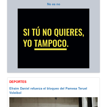
No es no
DEPORTES
Efraim Daniel refuerza el bloqueo del Pamesa Teruel
Voleibol