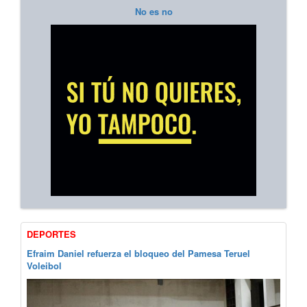
No es no
DEPORTES
Efraim Daniel refuerza el bloqueo del Pamesa Teruel
Voleibol