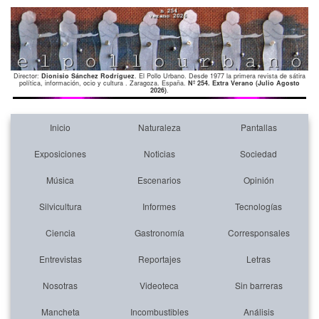
Director:
Dionisio Sánchez Rodríguez
. El Pollo Urbano. Desde 1977 la primera revista de sátira
política, información, ocio y cultura . Zaragoza. España.
Nº 254. Extra Verano (Julio Agosto
2026)
.
Inicio
Naturaleza
Pantallas
Exposiciones
Noticias
Sociedad
Música
Escenarios
Opinión
Silvicultura
Informes
Tecnologías
Ciencia
Gastronomía
Corresponsales
Entrevistas
Reportajes
Letras
Nosotras
Videoteca
Sin barreras
Mancheta
Incombustibles
Análisis