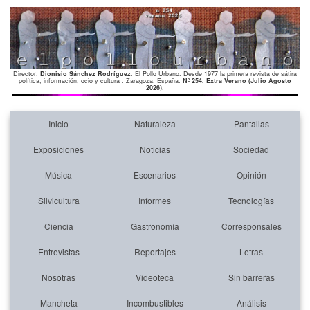
Director:
Dionisio Sánchez Rodríguez
. El Pollo Urbano. Desde 1977 la primera revista de sátira
política, información, ocio y cultura . Zaragoza. España.
Nº 254. Extra Verano (Julio Agosto
2026)
.
Inicio
Naturaleza
Pantallas
Exposiciones
Noticias
Sociedad
Música
Escenarios
Opinión
Silvicultura
Informes
Tecnologías
Ciencia
Gastronomía
Corresponsales
Entrevistas
Reportajes
Letras
Nosotras
Videoteca
Sin barreras
Mancheta
Incombustibles
Análisis