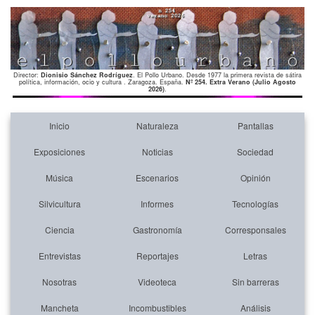
Director:
Dionisio Sánchez Rodríguez
. El Pollo Urbano. Desde 1977 la primera revista de sátira
política, información, ocio y cultura . Zaragoza. España.
Nº 254. Extra Verano (Julio Agosto
2026)
.
Inicio
Naturaleza
Pantallas
Exposiciones
Noticias
Sociedad
Música
Escenarios
Opinión
Silvicultura
Informes
Tecnologías
Ciencia
Gastronomía
Corresponsales
Entrevistas
Reportajes
Letras
Nosotras
Videoteca
Sin barreras
Mancheta
Incombustibles
Análisis