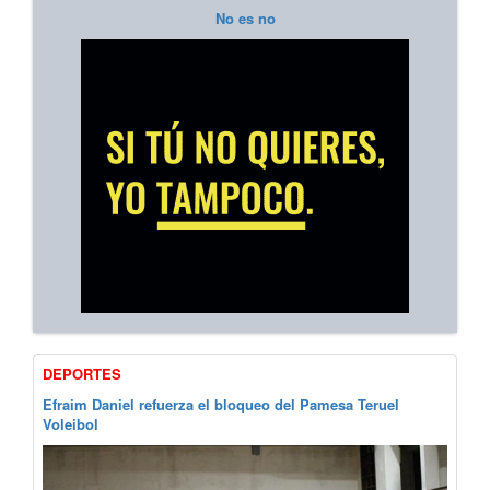
No es no
DEPORTES
Efraim Daniel refuerza el bloqueo del Pamesa Teruel
Voleibol